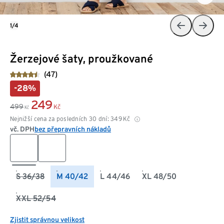
1/4
Žerzejové šaty, proužkované
(47)
-28%
249
499
Kč
Kč
Nejnižší cena za posledních 30 dní:
349
Kč
vč. DPH
bez přepravních nákladů
S 36/38
M 40/42
L 44/46
XL 48/50
XXL 52/54
Zjistit správnou velikost