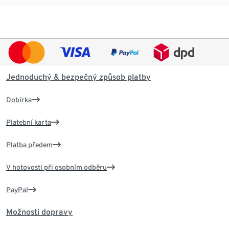
Jednoduchý & bezpečný způsob platby
Dobírka
Platební karta
Platba předem
V hotovosti při osobním odběru
PayPal
Možnosti dopravy