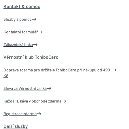
Kontakt & pomoc
Služby a pomoc
Kontaktní formulář
Zákaznická linka
Věrnostní klub TchiboCard
Doprava zdarma pro držitele TchiboCard při nákupu od 499
Kč
Sleva za Věrnostní zrnka
Každá 11. káva v obchodě zdarma
Registrace zdarma
Další služby