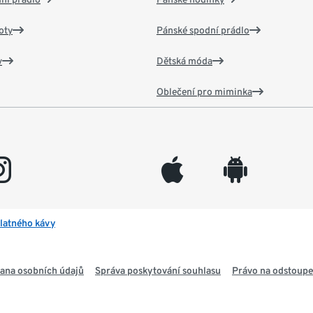
oty
Pánské spodní prádlo
v
Dětská móda
Oblečení pro miminka
gram
appleinc
android
latného kávy
ana osobních údajů
Správa poskytování souhlasu
Právo na odstoupe