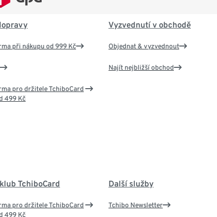
dopravy
Vyzvednutí v obchodě
rma při nákupu od 999 Kč
Objednat & vyzvednout
Najít nejbližší obchod
ma pro držitele TchiboCard
d 499 Kč
 klub TchiboCard
Další služby
ma pro držitele TchiboCard
Tchibo Newsletter
d 499 Kč