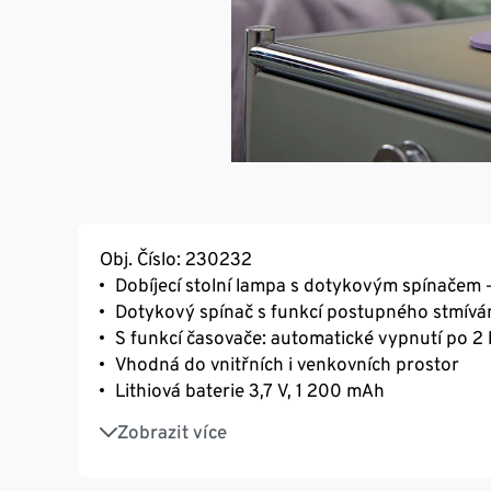
Obj. Číslo: 230232
Dobíjecí stolní lampa s dotykovým spínačem –
Dotykový spínač s funkcí postupného stmíván
S funkcí časovače: automatické vypnutí po 2
Vhodná do vnitřních i venkovních prostor
Lithiová baterie 3,7 V, 1 200 mAh
Teplé bílé světlo
Zobrazit více
Spodní strana šetrná k povrchu
Nabíjecí kabel USB není součástí balení