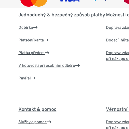
Jednoduchý & bezpečný způsob platby
Možnosti 
Dobírka
Doprava zda
Platební karta
Dodací lhůta
Platba předem
Doprava zdar
při nákupu o
V hotovosti při osobním odběru
PayPal
Kontakt & pomoc
Věrnostní
Služby a pomoc
Doprava zdar
při nákupu o