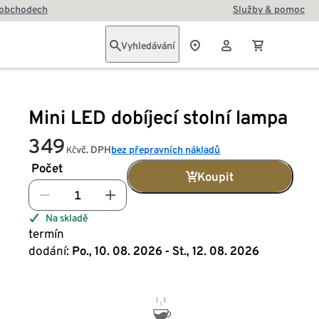
 obchodech
Služby & pomoc
Vyhledávání
Mini LED dobíjecí stolní lampa
349
vč. DPH
bez přepravních nákladů
Kč
Počet
Koupit
Na skladě
termín
dodání:
Po., 10. 08. 2026 - St., 12. 08. 2026