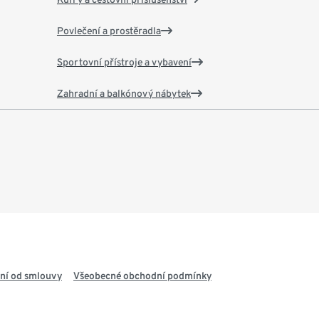
Povlečení a prostěradla
Sportovní přístroje a vybavení
Zahradní a balkónový nábytek
ní od smlouvy
Všeobecné obchodní podmínky