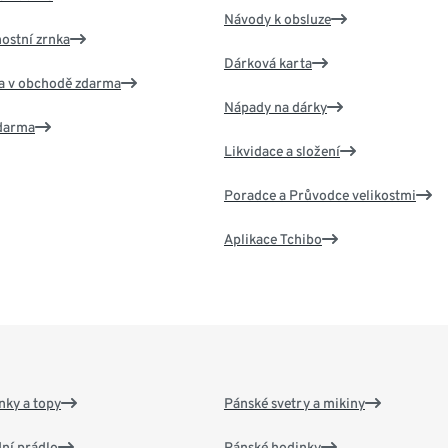
Návody k obsluze
nostní zrnka
Dárková karta
va v obchodě zdarma
Nápady na dárky
zdarma
Likvidace a složení
Poradce a Průvodce velikostmi
Aplikace Tchibo
nky a topy
Pánské svetry a mikiny
ní prádlo
Pánské hodinky