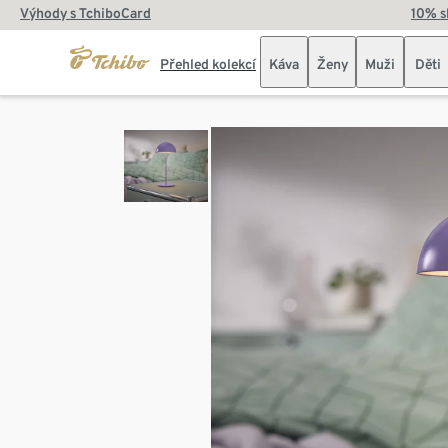
Výhody s TchiboCard
10% s
Přehled kolekcí
Káva
Ženy
Muži
Děti