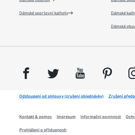
Dámské sportovní kalhoty
Dámské kalh
Dámská obu
facebook
twitter
youtube
pinterest
insta
Odstoupení od smlouvy (zrušení objednávky)
Zrušení předp
Kontakt & pomoc
Impresum
Informační povinnost
Ochr
Prohlášení o přístupnosti