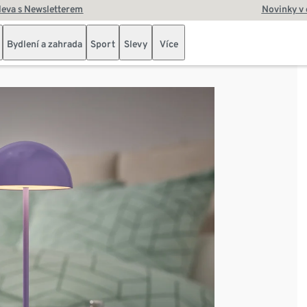
leva s Newsletterem
Novinky v
Bydlení a zahrada
Sport
Slevy
Více