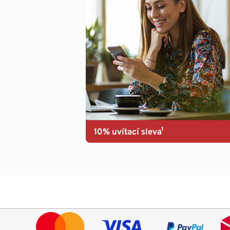
10% uvítací sleva¹