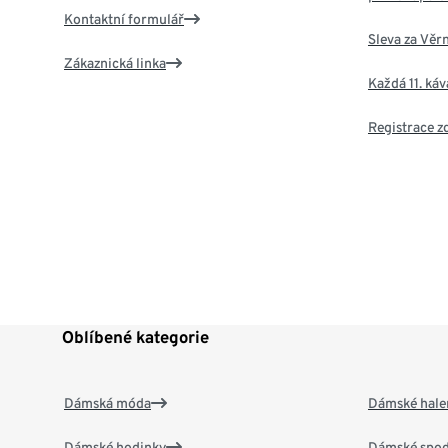
Kontaktní formulář
Sleva za Věr
Zákaznická linka
Každá 11. ká
Registrace 
Oblíbené kategorie
Dámská móda
Dámské hale
Dámské hodinky
Dámské spod