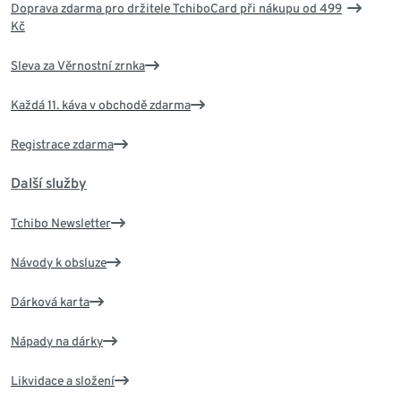
Doprava zdarma pro držitele TchiboCard při nákupu od 499
Kč
Sleva za Věrnostní zrnka
Každá 11. káva v obchodě zdarma
Registrace zdarma
Další služby
Tchibo Newsletter
Návody k obsluze
Dárková karta
Nápady na dárky
Likvidace a složení