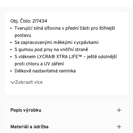
Obj. Číslo: 217434
Tvarující silná síťovina v přední části pro štíhlejší
postavu
Se zapracovanými měkkými vycpávkami
S gumou pod prsy na vnitřní straně
S vláknem LYCRA® XTRA LIFE™ – ještě odolnější
proti chloru a UV záření
Délkově nastavitelná ramínka
Doporučení týkající se velikosti:
Zobrazit více
Vel. 38: košíčky 70 – 80 B
Vel. 40 a 42: košíčky 75 – 85 B a C
Vel. 44 a 46: košíčky 80 – 90 C a D
Popis výrobku
Materiál a údržba