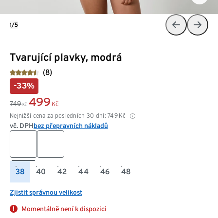
1/5
Tvarující plavky, modrá
(8)
-33%
499
749
Kč
Kč
Nejnižší cena za posledních 30 dní:
749
Kč
vč. DPH
bez přepravních nákladů
38
40
42
44
46
48
Zjistit správnou velikost
Momentálně není k dispozici