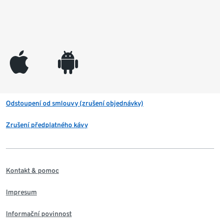
appleinc
android
Odstoupení od smlouvy (zrušení objednávky)
Zrušení předplatného kávy
Kontakt & pomoc
Impresum
Informační povinnost