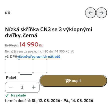
1/13
Nízká skříňka CN3 se 3 výklopnými
dvířky, černá
14 990
15 990
Kč
Kč
Nejnižší cena za posledních 30 dní:
14 990
Kč
vč. DPH
včetně přepravních nákladů
Počet
Koupit
Na skladě
termín dodání:
St., 12. 08. 2026 - Pá., 14. 08. 2026