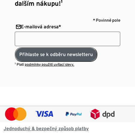
dalším nákupu!¹
* Povinné pole
E-mailová adresa*
Přihlaste se k odběru newsletteru
¹ Platí
podmínky použití uvítací slevy.
Jednoduchý & bezpečný způsob platby