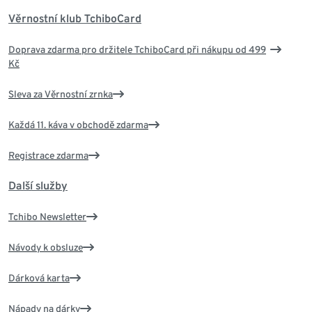
Věrnostní klub TchiboCard
Doprava zdarma pro držitele TchiboCard při nákupu od 499
Kč
Sleva za Věrnostní zrnka
Každá 11. káva v obchodě zdarma
Registrace zdarma
Další služby
Tchibo Newsletter
Návody k obsluze
Dárková karta
Nápady na dárky