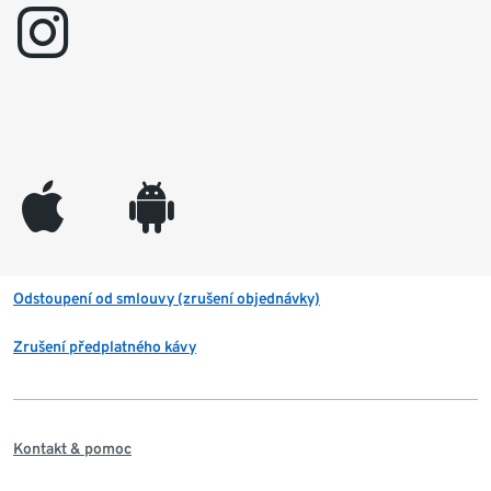
instagram
appleinc
android
Odstoupení od smlouvy (zrušení objednávky)
Zrušení předplatného kávy
Kontakt & pomoc