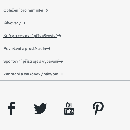
Oblečení pro miminka
Kávovary
Kufry a cestovní příslušenství
Povlečení a prostěradla
Sportovní přístroje a vybavení
Zahradní a balkónový nábytek
facebook
twitter
youtube
pinterest