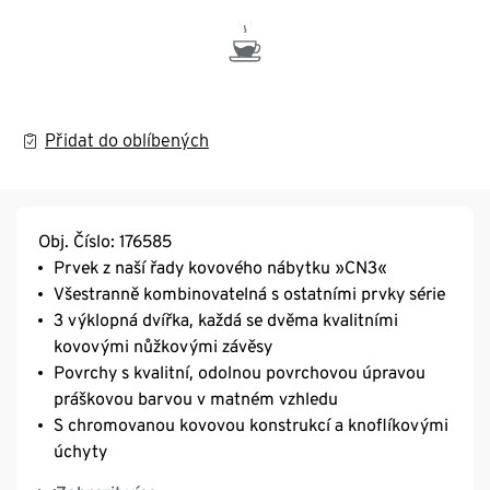
Přidat do oblíbených
Obj. Číslo: 176585
Prvek z naší řady kovového nábytku »CN3«
Všestranně kombinovatelná s ostatními prvky série
3 výklopná dvířka, každá se dvěma kvalitními
kovovými nůžkovými závěsy
Povrchy s kvalitní, odolnou povrchovou úpravou
práškovou barvou v matném vzhledu
S chromovanou kovovou konstrukcí a knoflíkovými
úchyty
Včetně výškově nastavitelných plastových nožek