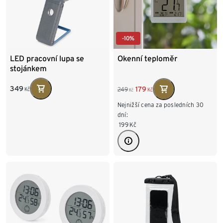
-10%
LED pracovní lupa se
Okenní teploměr
stojánkem
349
179
249
Kč
Kč
Kč
Nejnižší cena za posledních 30
dní:
199
Kč