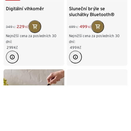
Digitální vlhkoměr
Sluneční brýle se
sluchátky Bluetooth®
229
499
349
699
Kč
Kč
Kč
Kč
Nejnižší cena za posledních 30
Nejnižší cena za posledních 30
dní:
dní:
299
Kč
499
Kč
Elektrický USB zapalovač
Cestovní adaptéry USB