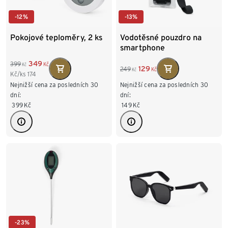
-12%
-13%
Pokojové teploměry, 2 ks
Vodotěsné pouzdro na
smartphone
349
399
Kč
Kč
129
249
Kč
Kč
Kč/ks
174
Nejnižší cena za posledních 30
Nejnižší cena za posledních 30
dní:
dní:
399
Kč
149
Kč
-23%