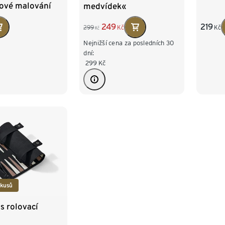
ové malování
medvídek«
249
219
299
Kč
Kč
Kč
Nejnižší cena za posledních 30
dní:
299
Kč
 kusů
s rolovací