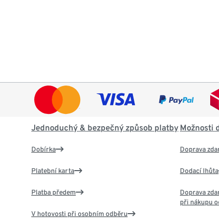
Jednoduchý & bezpečný způsob platby
Možnosti 
Dobírka
Doprava zda
Platební karta
Dodací lhůta
Platba předem
Doprava zdar
při nákupu o
V hotovosti při osobním odběru