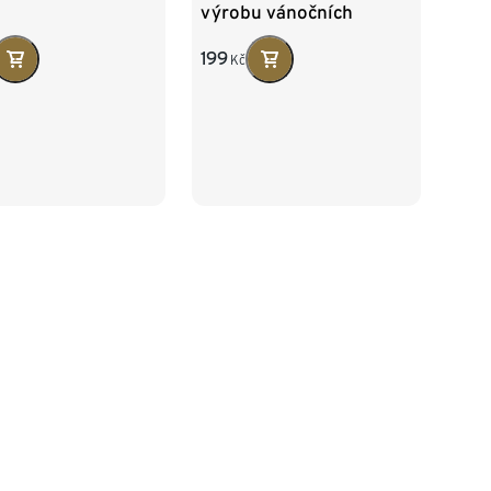
výrobu vánočních
bambulek
199
Kč