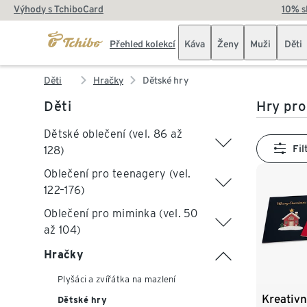
Výhody s TchiboCard
10% s
Přehled kolekcí
Káva
Ženy
Muži
Děti
Děti
Hračky
Dětské hry
Děti
Hry pro
Dětské oblečení (vel. 86 až
Fil
128)
Oblečení pro teenagery (vel.
122–176)
Oblečení pro miminka (vel. 50
až 104)
Hračky
Plyšáci a zvířátka na mazlení
Kreativn
Dětské hry