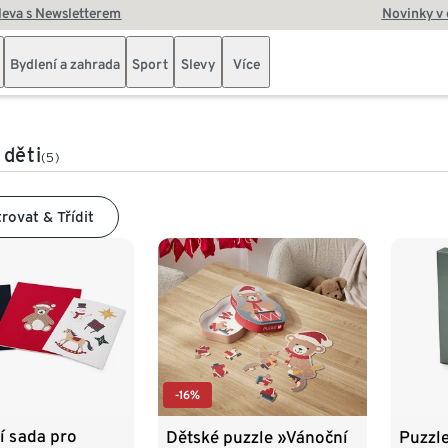
leva s Newsletterem
Novinky v
Bydlení a zahrada
Sport
Slevy
Více
 děti
(5)
trovat & Třídit
-16%
í sada pro
Dětské puzzle »Vánoční
Puzzl