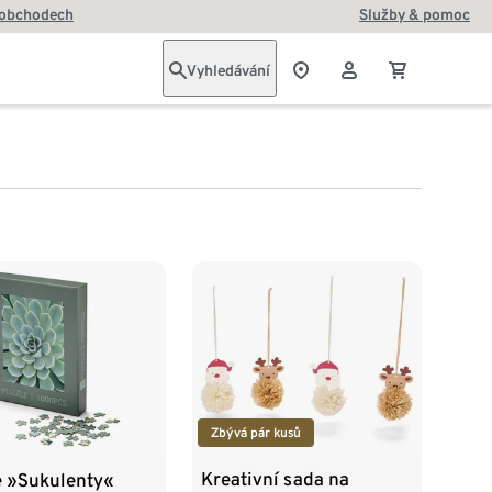
 obchodech
Služby & pomoc
Vyhledávání
Zbývá pár kusů
Kreativní sada na
e »Sukulenty«