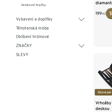
diamant
Venkovní hračky
199
Kč
Vybavení a doplňky
Těhotenská móda
Oblíbení hrdinové
ZNAČKY
SLEVY
Zbývá pár
Vrhcáby 
deskou