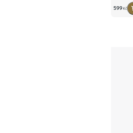
599
Kč