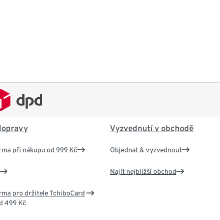
dopravy
Vyzvednutí v obchodě
rma při nákupu od 999 Kč
Objednat & vyzvednout
Najít nejbližší obchod
ma pro držitele TchiboCard
d 499 Kč