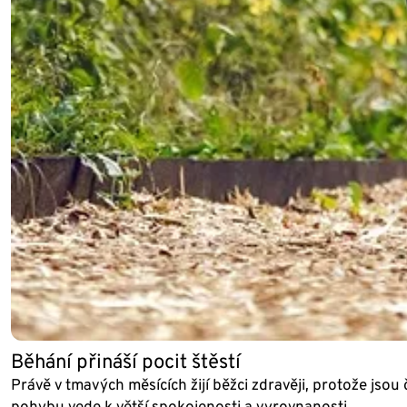
Běhání přináší pocit štěstí
Právě v tmavých měsících žijí běžci zdravěji, protože jsou č
pohybu vede k větší spokojenosti a vyrovnanosti.