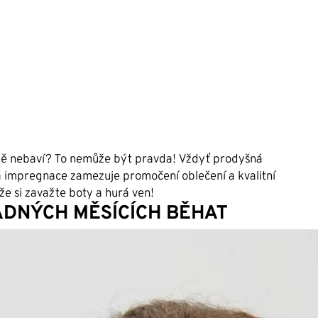
 zimě nebaví? To nemůže být pravda! Vždyť prodyšná
á impregnace zamezuje promočení oblečení a kvalitní
kže si zavažte boty a hurá ven!
ADNÝCH MĚSÍCÍCH BĚHAT