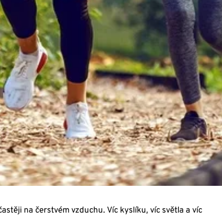
astěji na čerstvém vzduchu. Víc kyslíku, víc světla a víc