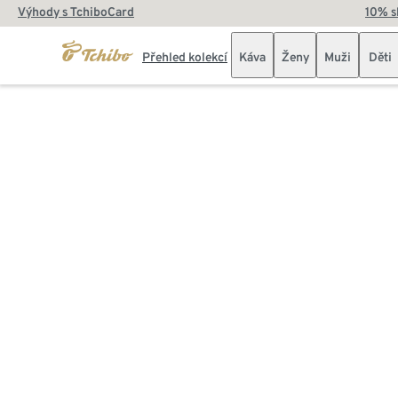
Výhody s TchiboCard
10% s
Přehled kolekcí
Káva
Ženy
Muži
Děti