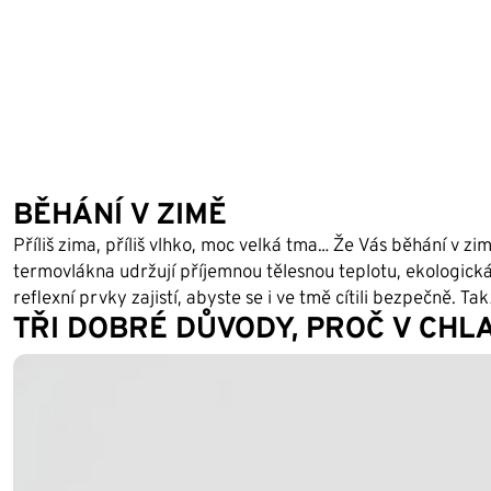
BĚHÁNÍ V ZIMĚ
Příliš zima, příliš vlhko, moc velká tma… Že Vás běhání v
termovlákna udržují příjemnou tělesnou teplotu, ekologick
reflexní prvky zajistí, abyste se i ve tmě cítili bezpečně. Ta
TŘI DOBRÉ DŮVODY, PROČ V CHL