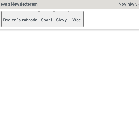
leva s Newsletterem
Novinky v
Bydlení a zahrada
Sport
Slevy
Více