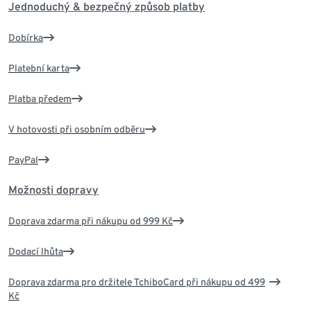
Jednoduchý & bezpečný způsob platby
Dobírka
Platební karta
Platba předem
V hotovosti při osobním odběru
PayPal
Možnosti dopravy
Doprava zdarma při nákupu od 999 Kč
Dodací lhůta
Doprava zdarma pro držitele TchiboCard při nákupu od 499
Kč