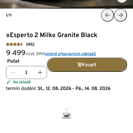
1/11
»Esperto 2 Milk« Granite Black
(46)
9 499
vč. DPH
včetně přepravních nákladů
Kč
Počet
Koupit
Na skladě
termín dodání:
St., 12. 08. 2026 - Pá., 14. 08. 2026