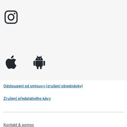
instagram
appleinc
android
Odstoupení od smlouvy (zrušení objednávky)
Zrušení předplatného kávy
Kontakt & pomoc