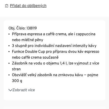
Přidat do oblíbených
Obj. Číslo: 138119
Příprava espressa a caffè crema, ale i cappuccina
nebo mléčné pěny
3 stupně pro individuální nastavení intenzity kávy
Funkce Double Cup pro přípravu dvou káv espresso
nebo caffè crema současně​
Zásobník na vodu o objemu 1,4 l, lze vyjmout z více
stran
Obzvlášť velký zásobník na zrnkovou kávu − pojme
300 g
Integrovaný systém „One Touch Milk System“ s
Zobrazit více
tryskou z ušlechtilé oceli – na přípravu různých
kávových specialit stisknutím tlačítka
Individuálně nastavitelná konzistence mléčné pěny