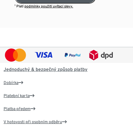
¹ Platí
podmínky použití uvítací slevy.
Jednoduchý & bezpečný způsob platby
Dobírka
Platební karta
Platba předem
V hotovosti při osobním odběru