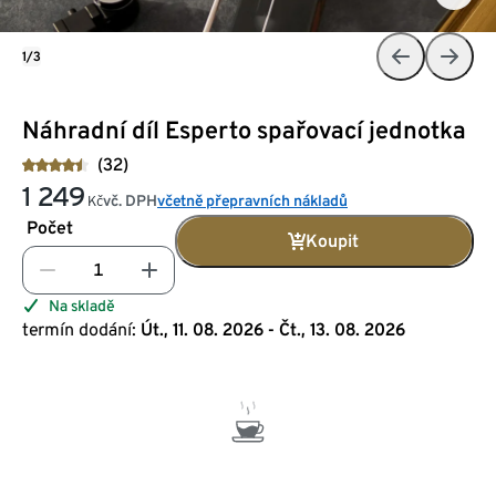
1/3
Náhradní díl Esperto spařovací jednotka
(32)
1 249
vč. DPH
včetně přepravních nákladů
Kč
Počet
Koupit
Na skladě
termín dodání:
Út., 11. 08. 2026 - Čt., 13. 08. 2026