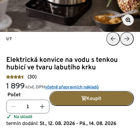
1/7
Elektrická konvice na vodu s tenkou
hubicí ve tvaru labutího krku
(30)
1 899
vč. DPH
včetně přepravních nákladů
Kč
Počet
Koupit
Na skladě
termín dodání:
St., 12. 08. 2026 - Pá., 14. 08. 2026