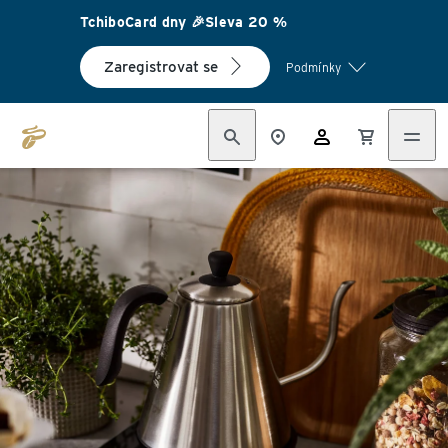
TchiboCard dny 🎉Sleva 20 %
Zaregistrovat se
Podmínky