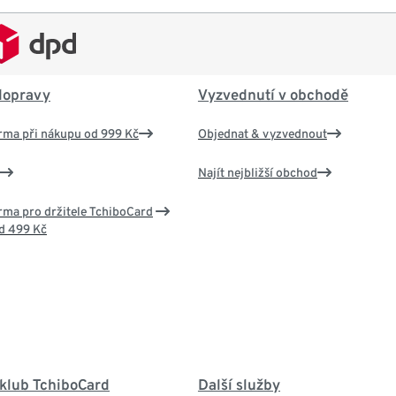
dopravy
Vyzvednutí v obchodě
rma při nákupu od 999 Kč
Objednat & vyzvednout
Najít nejbližší obchod
ma pro držitele TchiboCard
d 499 Kč
 klub TchiboCard
Další služby