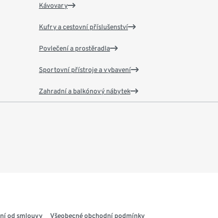
Kávovary
Kufry a cestovní příslušenství
Povlečení a prostěradla
Sportovní přístroje a vybavení
Zahradní a balkónový nábytek
ní od smlouvy
Všeobecné obchodní podmínky