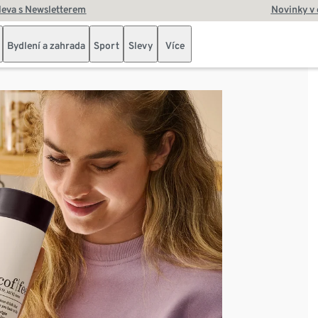
leva s Newsletterem
Novinky v
Bydlení a zahrada
Sport
Slevy
Více