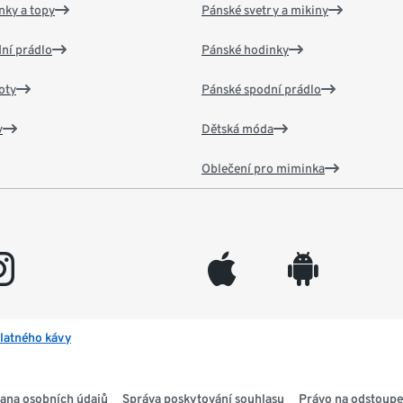
nky a topy
Pánské svetry a mikiny
ní prádlo
Pánské hodinky
oty
Pánské spodní prádlo
v
Dětská móda
Oblečení pro miminka
gram
appleinc
android
latného kávy
ana osobních údajů
Správa poskytování souhlasu
Právo na odstoupe