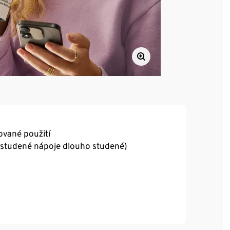
ované použití
a studené nápoje dlouho studené)
 °C)