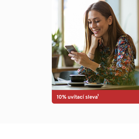
10% uvítací sleva¹