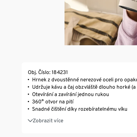
Obj. Číslo: 184231
Hrnek z dvoustěnné nerezové oceli pro opak
Udržuje kávu a čaj obzvláště dlouho horké (
Otevírání a zavírání jednou rukou
360° otvor na pití
Snadné čištění díky rozebíratelnému víku
Objem cca 300 ml
Zobrazit více
Lze mýt v myčce (program ECO při teplotě 55