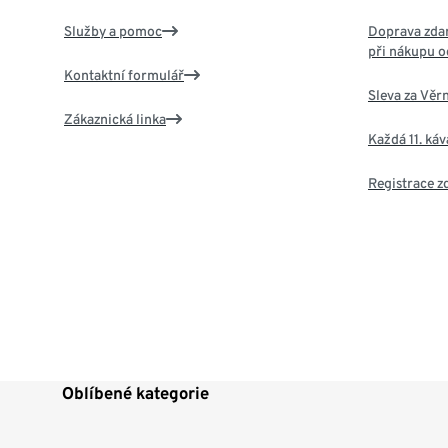
Služby a pomoc
Doprava zdar
při nákupu o
Kontaktní formulář
Sleva za Věr
Zákaznická linka
Každá 11. ká
Registrace 
Oblíbené kategorie