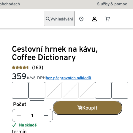
 obchodech
Služby & pomoc
Vyhledávání
Cestovní hrnek na kávu,
Coffee Dictionary
(163)
359
vč. DPH
bez přepravních nákladů
Kč
Počet
Koupit
Na skladě
termín