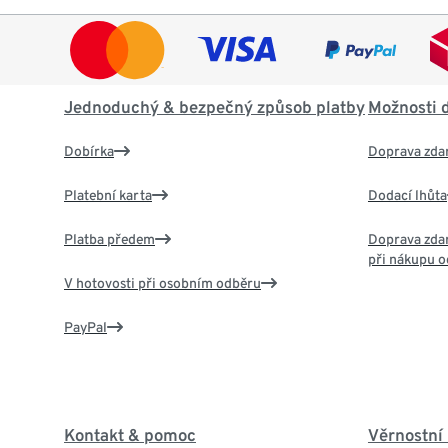
Jednoduchý & bezpečný způsob platby
Možnosti 
Dobírka
Doprava zda
Platební karta
Dodací lhůta
Platba předem
Doprava zdar
při nákupu o
V hotovosti při osobním odběru
PayPal
Kontakt & pomoc
Věrnostní