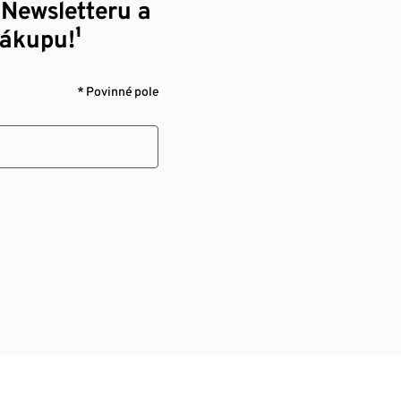
 Newsletteru a
nákupu!¹
* Povinné pole