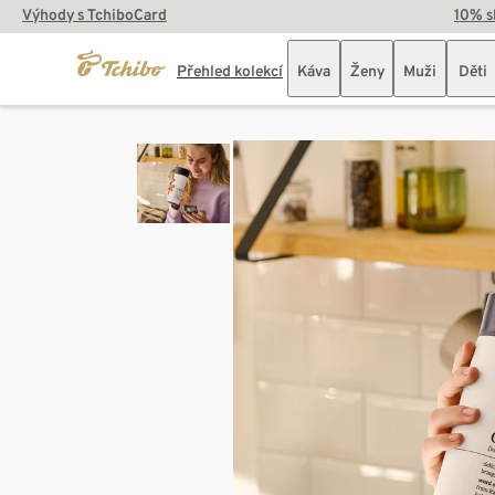
Výhody s TchiboCard
10% s
Přehled kolekcí
Káva
Ženy
Muži
Děti