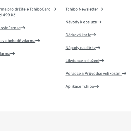
ma pro držitele TchiboCard
Tchibo Newsletter
d 499 Kč
Návody k obsluze
nostní zrnka
Dárková karta
va v obchodě zdarma
Nápady na dárky
zdarma
Likvidace a složení
Poradce a Průvodce velikostmi
Aplikace Tchibo