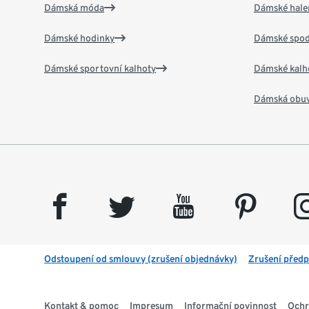
Dámská móda
Dámské hale
Dámské hodinky
Dámské spod
Dámské sportovní kalhoty
Dámské kalh
Dámská obu
facebook
twitter
youtube
pinterest
insta
Odstoupení od smlouvy (zrušení objednávky)
Zrušení předp
Kontakt & pomoc
Impresum
Informační povinnost
Ochr