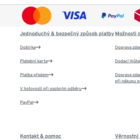
Jednoduchý & bezpečný způsob platby
Možnosti 
Dobírka
Doprava zda
Platební karta
Dodací lhůta
Platba předem
Doprava zdar
při nákupu o
V hotovosti při osobním odběru
PayPal
Kontakt & pomoc
Věrnostní