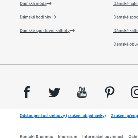
Dámská móda
Dámské hale
Dámské hodinky
Dámské spod
Dámské sportovní kalhoty
Dámské kalh
Dámská obu
facebook
twitter
youtube
pinterest
insta
Odstoupení od smlouvy (zrušení objednávky)
Zrušení předp
Kontakt & pomoc
Impresum
Informační povinnost
Ochr