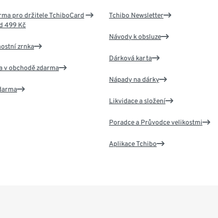
ma pro držitele TchiboCard
Tchibo Newsletter
d 499 Kč
Návody k obsluze
nostní zrnka
Dárková karta
va v obchodě zdarma
Nápady na dárky
zdarma
Likvidace a složení
Poradce a Průvodce velikostmi
Aplikace Tchibo