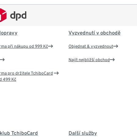
dopravy
Vyzvednutí v obchodě
rma při nákupu od 999 Kč
Objednat & vyzvednout
Najít nejbližší obchod
ma pro držitele TchiboCard
d 499 Kč
 klub TchiboCard
Další služby