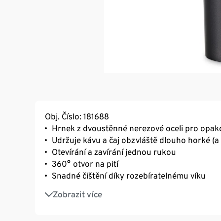
Obj. Číslo: 181688
Hrnek z dvoustěnné nerezové oceli pro opak
Udržuje kávu a čaj obzvláště dlouho horké (
Otevírání a zavírání jednou rukou
360° otvor na pití
Snadné čištění díky rozebíratelnému víku
Objem cca 300 ml
Zobrazit více
Lze mýt v myčce (program ECO při teplotě 55