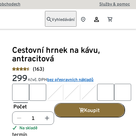
 obchodech
Služby & pomoc
Vyhledávání
Cestovní hrnek na kávu,
antracitová
(163)
299
vč. DPH
bez přepravních nákladů
Kč
Počet
Koupit
Na skladě
termín