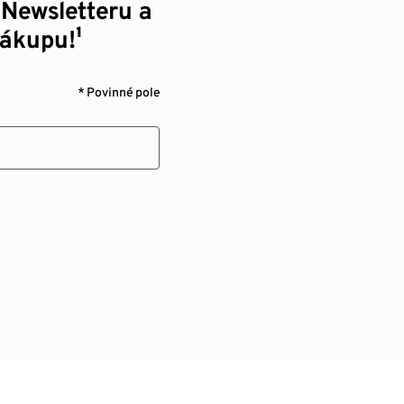
 Newsletteru a
nákupu!¹
* Povinné pole