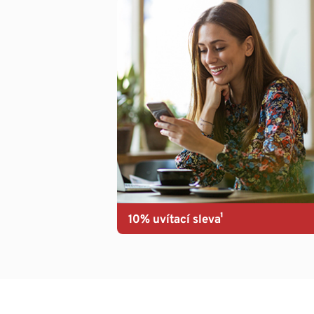
10% uvítací sleva¹