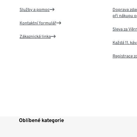
Služby a pomoc
Doprava zdar
při nákupu o
Kontaktní formulář
Sleva za Věr
Zákaznická linka
Každá 11. ká
Registrace 
Oblíbené kategorie