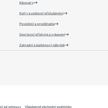
Kávovary
Kufry a cestovní příslušenství
Povlečení a prostěradla
Sportovní přístroje a vybavení
Zahradní a balkónový nábytek
ní od smlouvy
Všeobecné obchodní podmínky