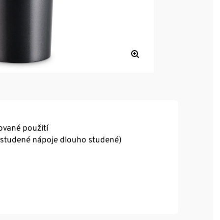
ované použití
a studené nápoje dlouho studené)
 °C)