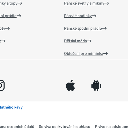
nky a topy
Pánské svetry a mikiny
ní prádlo
Pánské hodinky
oty
Pánské spodní prádlo
v
Dětská móda
Oblečení pro miminka
gram
appleinc
android
latného kávy
ana osobních údajů
Správa poskytování souhlasu
Právo na odstoupe