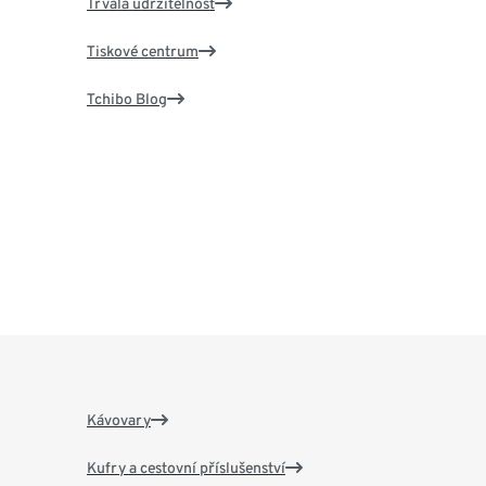
Trvalá udržitelnost
Tiskové centrum
Tchibo Blog
Kávovary
Kufry a cestovní příslušenství