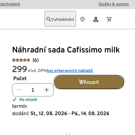
 obchodech
Služby & pomoc
Vyhledávání
Náhradní sada Cafissimo milk
(6)
299
vč. DPH
bez přepravních nákladů
Kč
Počet
Koupit
Na skladě
termín
dodání:
St., 12. 08. 2026 - Pá., 14. 08. 2026