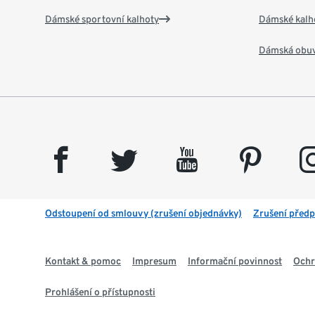
Dámské sportovní kalhoty
Dámské kalh
Dámská obu
facebook
twitter
youtube
pinterest
insta
Odstoupení od smlouvy (zrušení objednávky)
Zrušení předp
Kontakt & pomoc
Impresum
Informační povinnost
Ochr
Prohlášení o přístupnosti