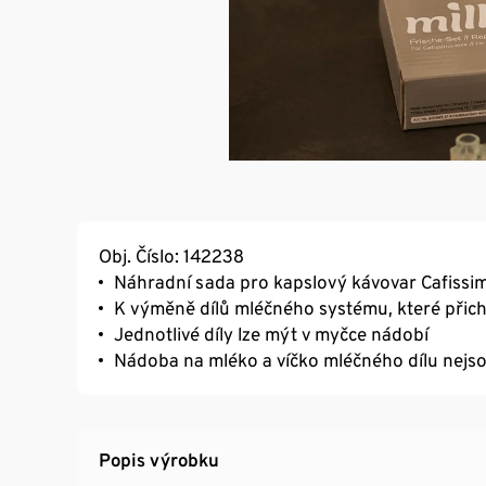
Obj. Číslo: 142238
Náhradní sada pro kapslový kávovar Cafissi
K výměně dílů mléčného systému, které přic
Jednotlivé díly lze mýt v myčce nádobí
Nádoba na mléko a víčko mléčného dílu nejso
Popis výrobku