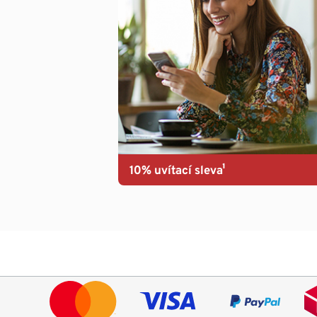
10% uvítací sleva¹