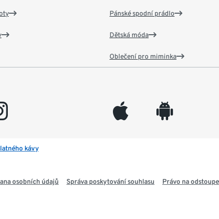
oty
Pánské spodní prádlo
v
Dětská móda
Oblečení pro miminka
gram
appleinc
android
latného kávy
ana osobních údajů
Správa poskytování souhlasu
Právo na odstoupe