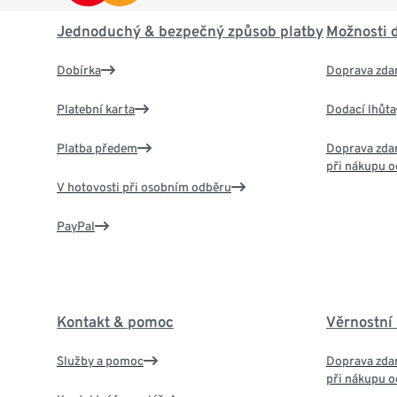
Jednoduchý & bezpečný způsob platby
Možnosti 
Dobírka
Doprava zda
Platební karta
Dodací lhůta
Platba předem
Doprava zdar
při nákupu o
V hotovosti při osobním odběru
PayPal
Kontakt & pomoc
Věrnostní
Služby a pomoc
Doprava zdar
při nákupu o