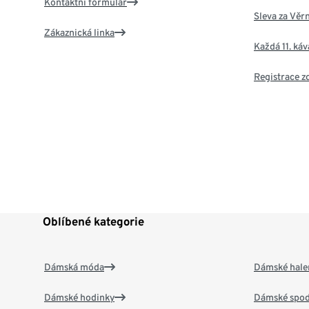
Kontaktní formulář
Sleva za Věr
Zákaznická linka
Každá 11. ká
Registrace 
Oblíbené kategorie
Dámská móda
Dámské hale
Dámské hodinky
Dámské spod