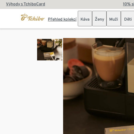
Výhody s TchiboCard
10% s
Přehled kolekcí
Káva
Ženy
Muži
Děti