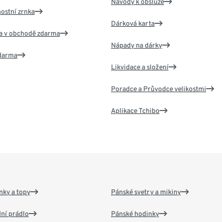
Návody k obsluze
nostní zrnka
Dárková karta
va v obchodě zdarma
Nápady na dárky
zdarma
Likvidace a složení
Poradce a Průvodce velikostmi
Aplikace Tchibo
nky a topy
Pánské svetry a mikiny
ní prádlo
Pánské hodinky