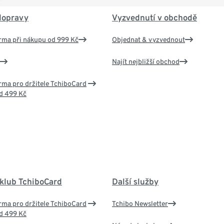
dopravy
Vyzvednutí v obchodě
rma při nákupu od 999 Kč
Objednat & vyzvednout
Najít nejbližší obchod
ma pro držitele TchiboCard
d 499 Kč
 klub TchiboCard
Další služby
ma pro držitele TchiboCard
Tchibo Newsletter
d 499 Kč