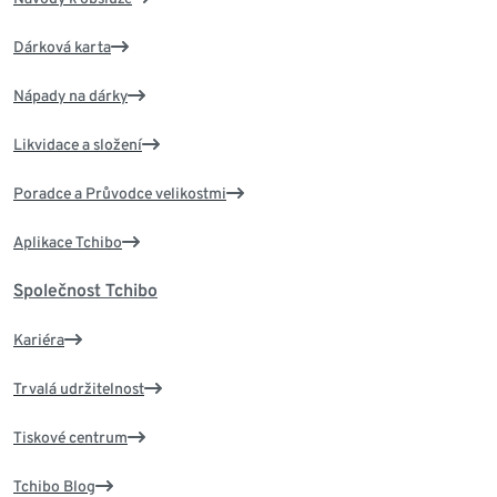
Dárková karta
Nápady na dárky
Likvidace a složení
Poradce a Průvodce velikostmi
Aplikace Tchibo
Společnost Tchibo
Kariéra
Trvalá udržitelnost
Tiskové centrum
Tchibo Blog