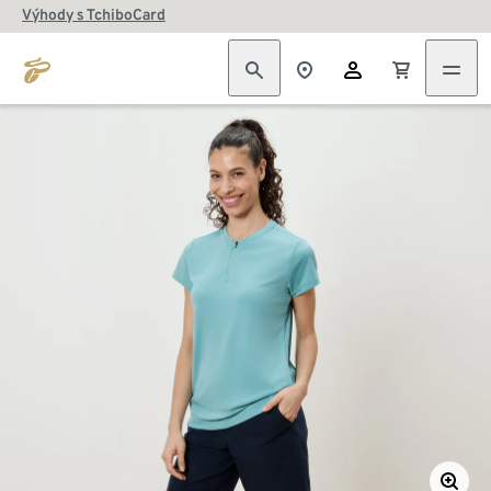
Výhody s TchiboCard