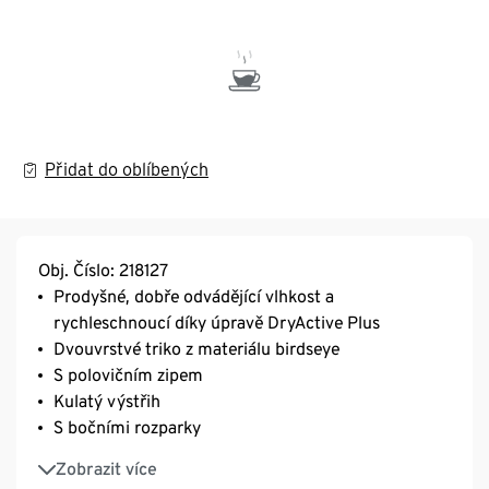
Přidat do oblíbených
Obj. Číslo: 218127
Prodyšné, dobře odvádějící vlhkost a
rychleschnoucí díky úpravě DryActive Plus
Dvouvrstvé triko z materiálu birdseye
S polovičním zipem
Kulatý výstřih
S bočními rozparky
Mírně zaoblený a prodloužený zadní díl
Zobrazit více