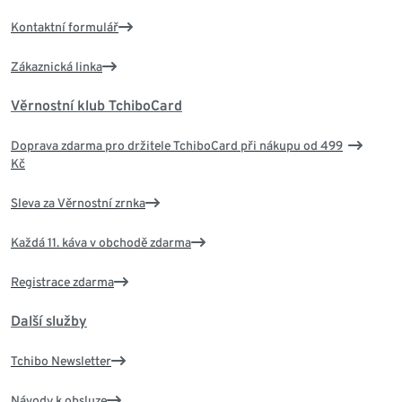
Kontaktní formulář
Zákaznická linka
Věrnostní klub TchiboCard
Doprava zdarma pro držitele TchiboCard při nákupu od 499
Kč
Sleva za Věrnostní zrnka
Každá 11. káva v obchodě zdarma
Registrace zdarma
Další služby
Tchibo Newsletter
Návody k obsluze