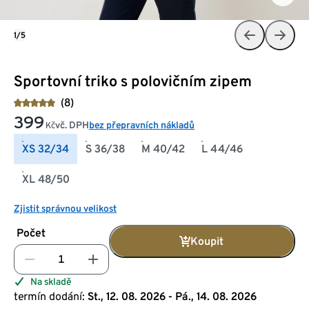
1/5
Sportovní triko s polovičním zipem
(8)
399
vč. DPH
bez přepravních nákladů
Kč
XS 32/34
S 36/38
M 40/42
L 44/46
XL 48/50
Zjistit správnou velikost
Počet
Koupit
Na skladě
termín dodání:
St., 12. 08. 2026 - Pá., 14. 08. 2026