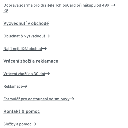
Doprava zdarma pro držitele TchiboCard při nákupu od 499
Kč
Vyzvednutí v obchodě
Objednat & vyzvednout
Najít nejbližší obchod
Vrácení zboží a reklamace
Vrácení zboží do 30 dní
Reklamace
Formulář pro odstoupení od smlouvy
Kontakt & pomoc
Služby a pomoc