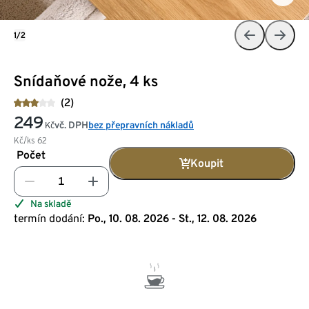
1/2
Snídaňové nože, 4 ks
(2)
249
vč. DPH
bez přepravních nákladů
Kč
Kč/ks
62
Počet
Koupit
Na skladě
termín dodání:
Po., 10. 08. 2026 - St., 12. 08. 2026