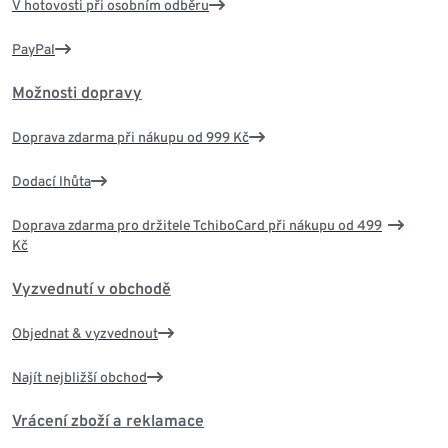
V hotovosti při osobním odběru
PayPal
Možnosti dopravy
Doprava zdarma při nákupu od 999 Kč
Dodací lhůta
Doprava zdarma pro držitele TchiboCard při nákupu od 499
Kč
Vyzvednutí v obchodě
Objednat & vyzvednout
Najít nejbližší obchod
Vrácení zboží a reklamace