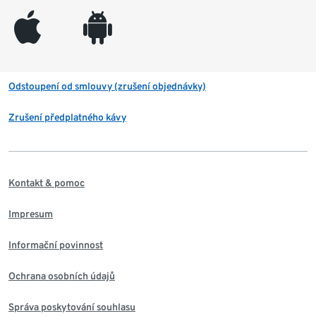
appleinc
android
Odstoupení od smlouvy (zrušení objednávky)
Zrušení předplatného kávy
Kontakt & pomoc
Impresum
Informační povinnost
Ochrana osobních údajů
Správa poskytování souhlasu