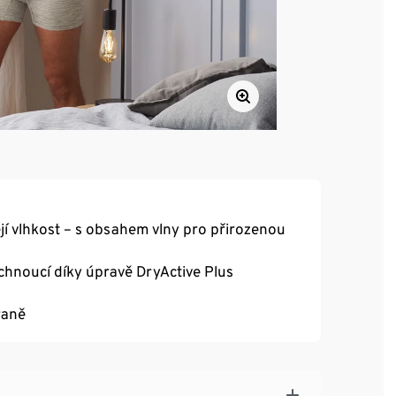
jí vlhkost – s obsahem vlny pro přirozenou
chnoucí díky úpravě DryActive Plus
raně