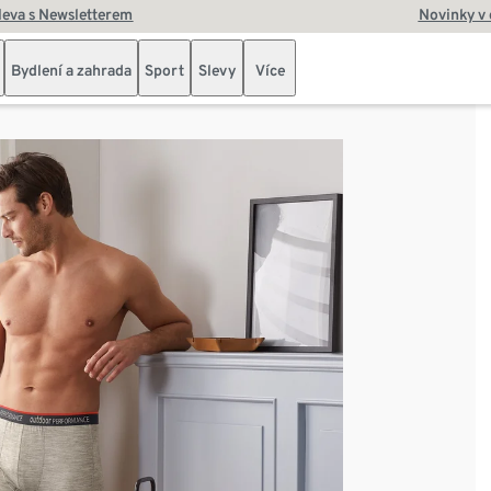
leva s Newsletterem
Novinky v
Bydlení a zahrada
Sport
Slevy
Více