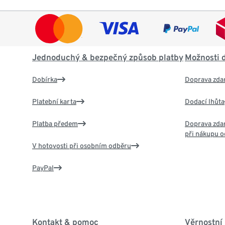
Jednoduchý & bezpečný způsob platby
Možnosti 
Dobírka
Doprava zda
Platební karta
Dodací lhůta
Platba předem
Doprava zdar
při nákupu o
V hotovosti při osobním odběru
PayPal
Kontakt & pomoc
Věrnostní