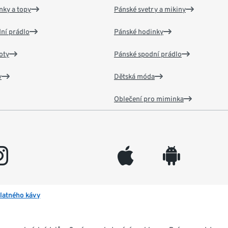
nky a topy
Pánské svetry a mikiny
ní prádlo
Pánské hodinky
oty
Pánské spodní prádlo
v
Dětská móda
Oblečení pro miminka
gram
appleinc
android
latného kávy