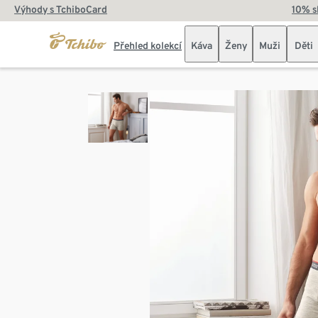
Výhody s TchiboCard
10% s
Přehled kolekcí
Káva
Ženy
Muži
Děti