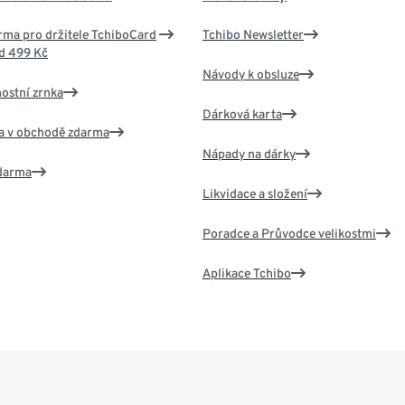
ma pro držitele TchiboCard
Tchibo Newsletter
d 499 Kč
Návody k obsluze
nostní zrnka
Dárková karta
va v obchodě zdarma
Nápady na dárky
zdarma
Likvidace a složení
Poradce a Průvodce velikostmi
Aplikace Tchibo