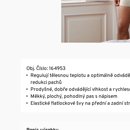
Obj. Číslo: 164953
Regulují tělesnou teplotu a optimálně odvádě
redukci pachů
Prodyšné, dobře odvádějící vlhkost a rychles
Měkký, plochý, pohodlný pas s nápisem
Elastické flatlockové švy na přední a zadní st
Popis výrobku