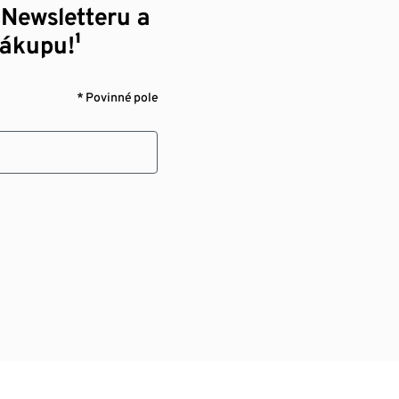
 Newsletteru a
nákupu!¹
* Povinné pole