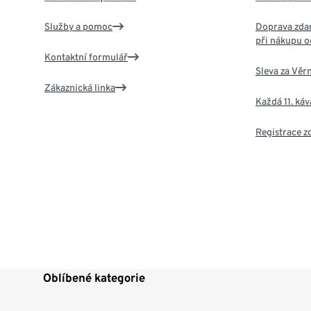
Služby a pomoc
Doprava zdar
při nákupu o
Kontaktní formulář
Sleva za Věr
Zákaznická linka
Každá 11. ká
Registrace 
Oblíbené kategorie