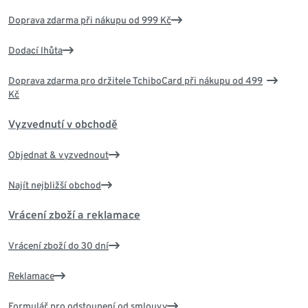
Doprava zdarma při nákupu od 999 Kč
Dodací lhůta
Doprava zdarma pro držitele TchiboCard při nákupu od 499
Kč
Vyzvednutí v obchodě
Objednat & vyzvednout
Najít nejbližší obchod
Vrácení zboží a reklamace
Vrácení zboží do 30 dní
Reklamace
Formulář pro odstoupení od smlouvy