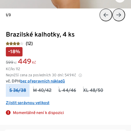
1/3
Brazilské kalhotky, 4 ks
(12)
-18%
449
599
Kč
Kč
Kč/ks
112
Nejnižší cena za posledních 30 dní:
549
Kč
vč. DPH
bez přepravních nákladů
S 36/38
M 40/42
L 44/46
XL 48/50
Zjistit správnou velikost
Momentálně není k dispozici