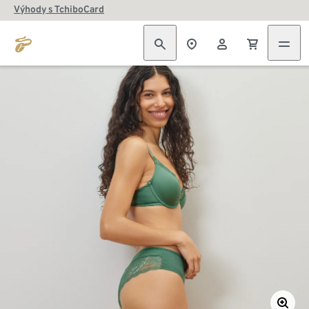
Výhody s TchiboCard