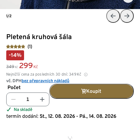
1/2
Pletená kruhová šála
(1)
-14%
299
349
Kč
Kč
Nejnižší cena za posledních 30 dní:
349
Kč
vč. DPH
bez přepravních nákladů
Počet
Koupit
Na skladě
termín dodání:
St., 12. 08. 2026 - Pá., 14. 08. 2026