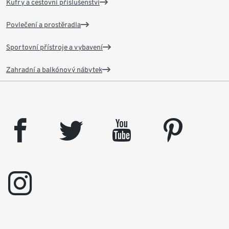
Kufry a cestovní příslušenství
Povlečení a prostěradla
Sportovní přístroje a vybavení
Zahradní a balkónový nábytek
facebook
twitter
youtube
pinterest
instagram