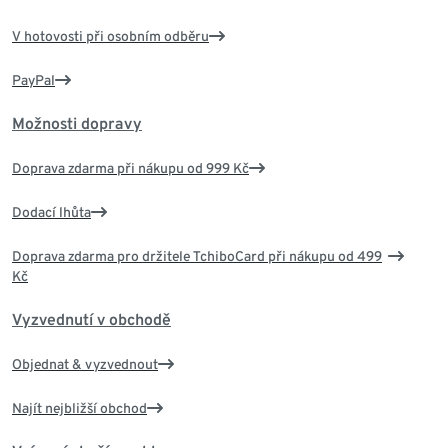
V hotovosti při osobním odběru
PayPal
Možnosti dopravy
Doprava zdarma při nákupu od 999 Kč
Dodací lhůta
Doprava zdarma pro držitele TchiboCard při nákupu od 499
Kč
Vyzvednutí v obchodě
Objednat & vyzvednout
Najít nejbližší obchod