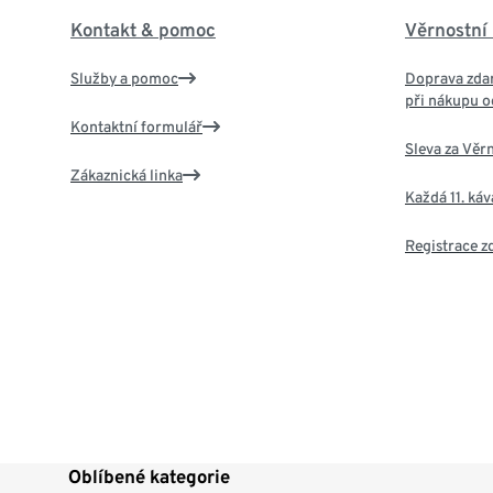
Kontakt & pomoc
Věrnostní
Služby a pomoc
Doprava zdar
při nákupu o
Kontaktní formulář
Sleva za Věr
Zákaznická linka
Každá 11. ká
Registrace 
Oblíbené kategorie