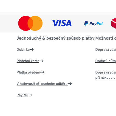
Jednoduchý & bezpečný způsob platby
Možnosti 
Dobírka
Doprava zda
Platební karta
Dodací lhůta
Platba předem
Doprava zdar
při nákupu o
V hotovosti při osobním odběru
PayPal