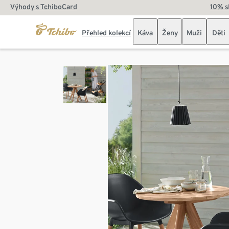
Výhody s TchiboCard
10% s
Přehled kolekcí
Káva
Ženy
Muži
Děti