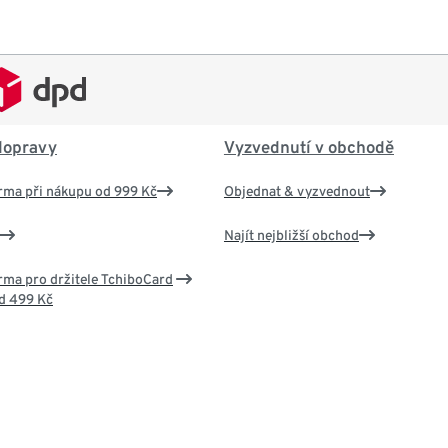
dopravy
Vyzvednutí v obchodě
rma při nákupu od 999 Kč
Objednat & vyzvednout
Najít nejbližší obchod
ma pro držitele TchiboCard
d 499 Kč