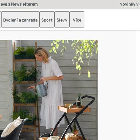
leva s Newsletterem
Novinky v
Bydlení a zahrada
Sport
Slevy
Více