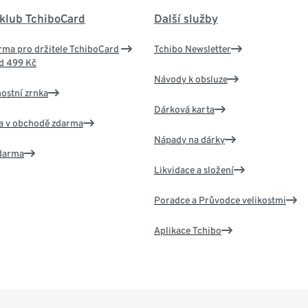
 klub TchiboCard
Další služby
ma pro držitele TchiboCard
Tchibo Newsletter
d 499 Kč
Návody k obsluze
nostní zrnka
Dárková karta
va v obchodě zdarma
Nápady na dárky
zdarma
Likvidace a složení
Poradce a Průvodce velikostmi
Aplikace Tchibo