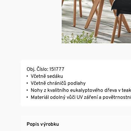
Obj. Číslo: 151777
Včetně sedáku
Včetně chráničů podlahy
Nohy z kvalitního eukalyptového dřeva v te
Materiál odolný vůči UV záření a povětrnostn
Popis výrobku