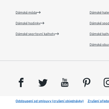
Dámská móda
Dámské hale
Dámské hodinky
Dámské spod
Dámské sportovní kalhoty
Dámské kalh
Dámská obu
facebook
twitter
youtube
pinterest
insta
Odstoupení od smlouvy (zrušení objednávky)
Zrušení předp