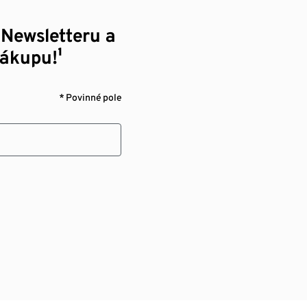
 Newsletteru a
nákupu!¹
* Povinné pole