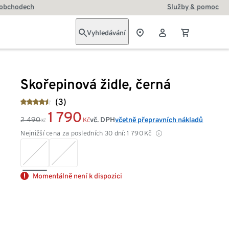
 obchodech
Služby & pomoc
Vyhledávání
Skořepinová židle, černá
(3)
1 790
2 490
vč. DPH
včetně přepravních nákladů
Kč
Kč
Nejnižší cena za posledních 30 dní:
1 790
Kč
Momentálně není k dispozici