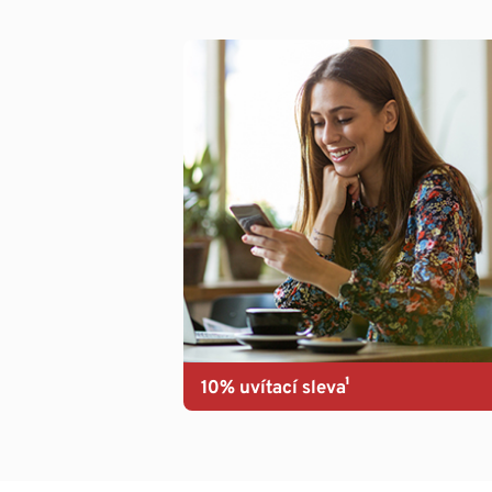
10% uvítací sleva¹