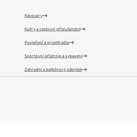
Kávovary
Kufry a cestovní příslušenství
Povlečení a prostěradla
Sportovní přístroje a vybavení
Zahradní a balkónový nábytek