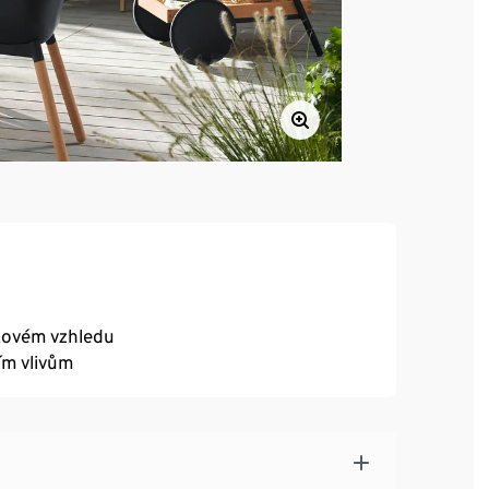
akovém vzhledu
ím vlivům