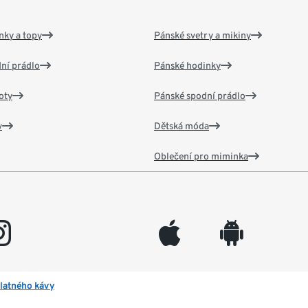
nky a topy
Pánské svetry a mikiny
ní prádlo
Pánské hodinky
oty
Pánské spodní prádlo
v
Dětská móda
Oblečení pro miminka
gram
appleinc
android
latného kávy