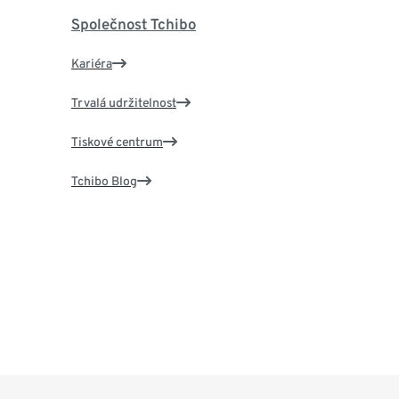
Společnost Tchibo
Kariéra
Trvalá udržitelnost
Tiskové centrum
Tchibo Blog