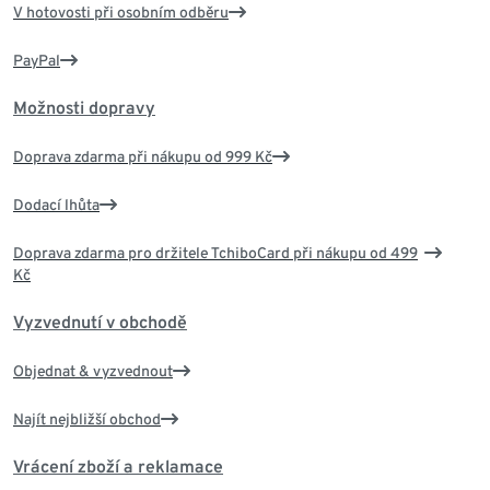
V hotovosti při osobním odběru
PayPal
Možnosti dopravy
Doprava zdarma při nákupu od 999 Kč
Dodací lhůta
Doprava zdarma pro držitele TchiboCard při nákupu od 499
Kč
Vyzvednutí v obchodě
Objednat & vyzvednout
Najít nejbližší obchod
Vrácení zboží a reklamace