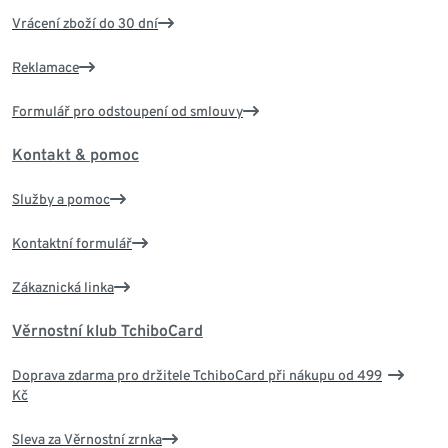
Vrácení zboží do 30 dní
Reklamace
Formulář pro odstoupení od smlouvy
Kontakt & pomoc
Služby a pomoc
Kontaktní formulář
Zákaznická linka
Věrnostní klub TchiboCard
Doprava zdarma pro držitele TchiboCard při nákupu od 499
Kč
Sleva za Věrnostní zrnka