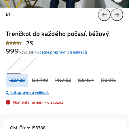
1/3
Trenčkot do každého počasí, béžový
(38)
999
vč. DPH
včetně přepravních nákladů
Kč
122/128
134/140
146/152
158/164
170/176
Zjistit správnou velikost
Momentálně není k dispozici
Obj. Číslo: 158788