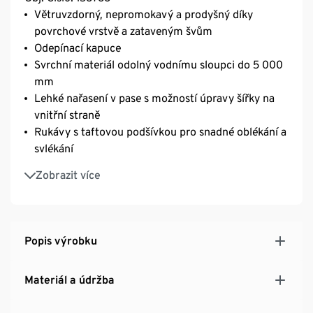
Větruvzdorný, nepromokavý a prodyšný díky
povrchové vrstvě a zataveným švům
Odepínací kapuce
Svrchní materiál odolný vodnímu sloupci do 5 000
mm
Lehké nařasení v pase s možností úpravy šířky na
vnitřní straně
Rukávy s taftovou podšívkou pro snadné oblékání a
svlékání
Vnitřní podšívka z čistého bavlněného žerzeje
Zobrazit více
Popis výrobku
Materiál a údržba