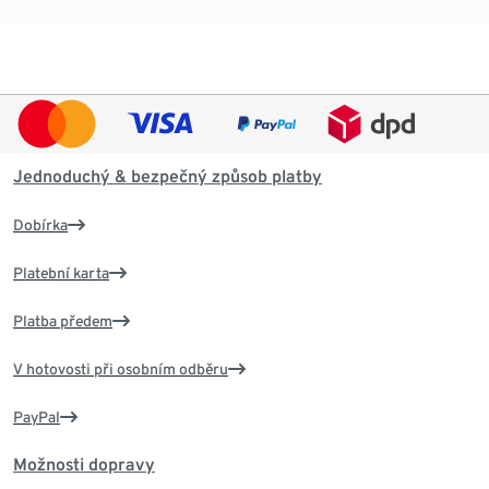
Jednoduchý & bezpečný způsob platby
Dobírka
Platební karta
Platba předem
V hotovosti při osobním odběru
PayPal
Možnosti dopravy