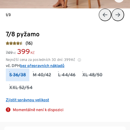
1/3
7/8 pyžamo
(16)
399
749
Kč
Kč
Nejnižší cena za posledních 30 dní:
399
Kč
vč. DPH
bez přepravních nákladů
S 36/38
M 40/42
L 44/46
XL 48/50
XXL 52/54
Zjistit správnou velikost
Momentálně není k dispozici