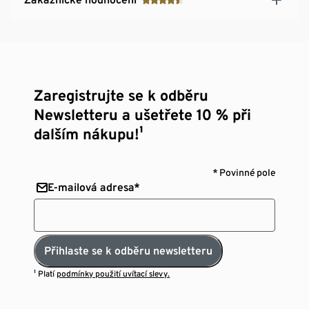
Zaregistrujte se k odběru
Newsletteru a ušetřete 10 % při
dalším nákupu!¹
* Povinné pole
E-mailová adresa*
Přihlaste se k odběru newsletteru
¹ Platí
podmínky použití uvítací slevy.