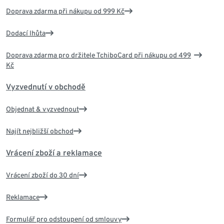
Doprava zdarma při nákupu od 999 Kč
Dodací lhůta
Doprava zdarma pro držitele TchiboCard při nákupu od 499
Kč
Vyzvednutí v obchodě
Objednat & vyzvednout
Najít nejbližší obchod
Vrácení zboží a reklamace
Vrácení zboží do 30 dní
Reklamace
Formulář pro odstoupení od smlouvy