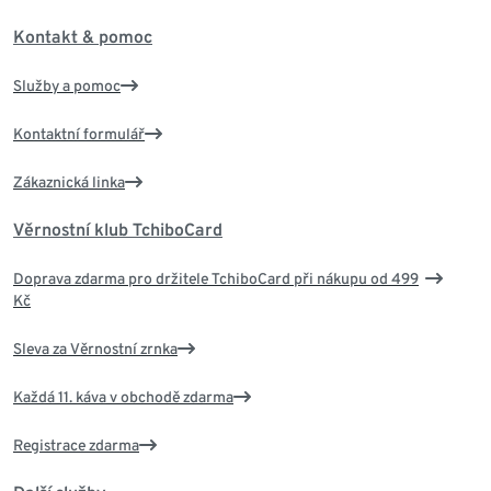
Kontakt & pomoc
Služby a pomoc
Kontaktní formulář
Zákaznická linka
Věrnostní klub TchiboCard
Doprava zdarma pro držitele TchiboCard při nákupu od 499
Kč
Sleva za Věrnostní zrnka
Každá 11. káva v obchodě zdarma
Registrace zdarma