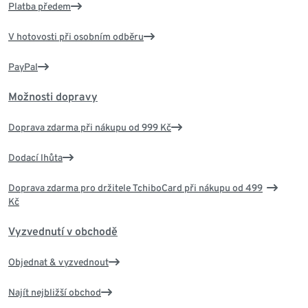
Platba předem
V hotovosti při osobním odběru
PayPal
Možnosti dopravy
Doprava zdarma při nákupu od 999 Kč
Dodací lhůta
Doprava zdarma pro držitele TchiboCard při nákupu od 499
Kč
Vyzvednutí v obchodě
Objednat & vyzvednout
Najít nejbližší obchod