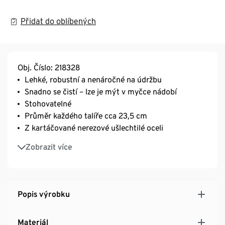
Přidat do oblíbených
Obj. Číslo: 218328
Lehké, robustní a nenáročné na údržbu
Snadno se čistí – lze je mýt v myčce nádobí
Stohovatelné
Průměr každého talíře cca 23,5 cm
Z kartáčované nerezové ušlechtilé oceli
Pozor: Talíře mohou předávat teplo – příp. nechte
Zobrazit více
pokrmy trochu vychladnout
Popis výrobku
Materiál