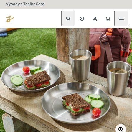
Výhody s TchiboCard