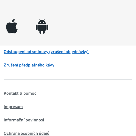
appleinc
android
Odstoupení od smlouvy (zrušení objednávky)
Zrušení předplatného kávy
Kontakt & pomoc
Impresum
Informační povinnost
Ochrana osobních údajů