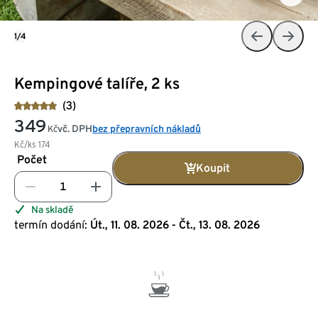
1/4
Kempingové talíře, 2 ks
(3)
349
vč. DPH
bez přepravních nákladů
Kč
Kč/ks
174
Počet
Koupit
Na skladě
termín dodání:
Út., 11. 08. 2026 - Čt., 13. 08. 2026