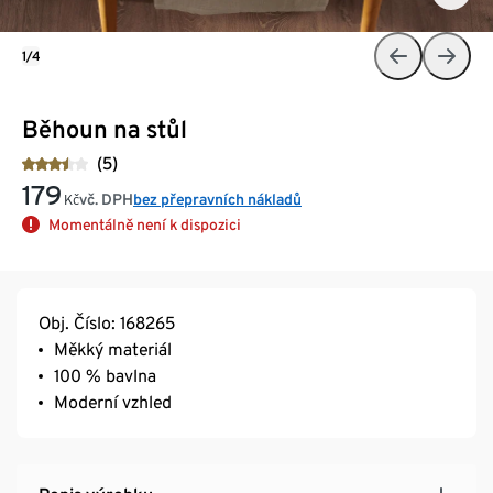
1/4
Běhoun na stůl
(5)
179
vč. DPH
bez přepravních nákladů
Kč
Momentálně není k dispozici
Obj. Číslo: 168265
Měkký materiál
100 % bavlna
Moderní vzhled