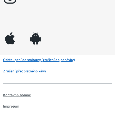
appleinc
android
Odstoupení od smlouvy (zrušení objednávky)
Zrušení předplatného kávy
Kontakt & pomoc
Impresum