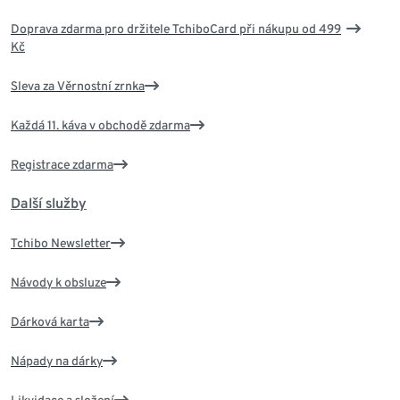
Doprava zdarma pro držitele TchiboCard při nákupu od 499
Kč
Sleva za Věrnostní zrnka
Každá 11. káva v obchodě zdarma
Registrace zdarma
Další služby
Tchibo Newsletter
Návody k obsluze
Dárková karta
Nápady na dárky