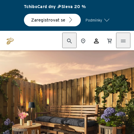
TchiboCard dny 🎉Sleva 20 %
Zaregistrovat se
Podmínky