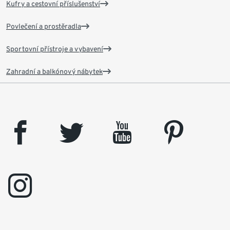
Kufry a cestovní příslušenství
Povlečení a prostěradla
Sportovní přístroje a vybavení
Zahradní a balkónový nábytek
facebook
twitter
youtube
pinterest
instagram