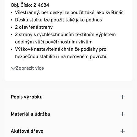
Obj. Číslo: 214684
Všestranný: bez desky lze použít také jako květináč
Desku stolku lze použít také jako podnos
2 otevřené strany
2 strany s rychleschnoucím textilním výpletem
odolným vůči povětrnostním vlivům
Výškově nastavitelné chrániče podlahy pro
bezpečnou stabilitu i na nerovném povrchu
Z olejovaného akáciového dřeva s certifikací FSC®
Zobrazit více
v teakovém vzhledu
Materiál odolný vůči UV záření a povětrnostním
vlivům
Popis výrobku
Materiál a údržba
Akátové dřevo