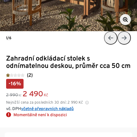
1/6
Zahradní odkládací stolek s
odnímatelnou deskou, průměr cca 50 cm
(2)
-16%
2 490
2 990
Kč
Kč
Nejnižší cena za posledních 30 dní:
2 990
Kč
vč. DPH
včetně přepravních nákladů
Momentálně není k dispozici