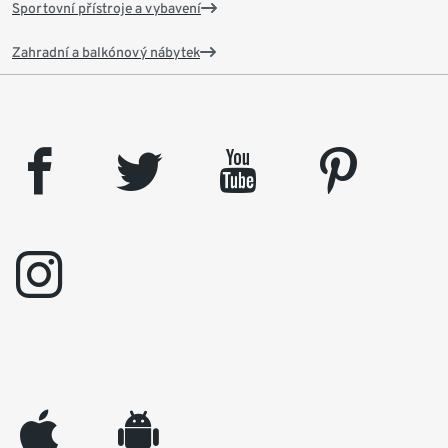
Sportovní přístroje a vybavení
Zahradní a balkónový nábytek
facebook
twitter
youtube
pinterest
instagram
appleinc
android