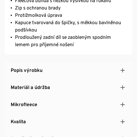
Fleecová bunda s hezkou výšivkou na rukávu
Zip s ochranou brady
Protižmolková úprava
Kapuce tvarovaná do špičky, s měkkou bavlněnou
podšívkou
Prodloužený zadní díl se zaobleným spodním
lemem pro příjemné nošení
Popis výrobku
Materiál a údržba
Mikrofleece
Kvalita