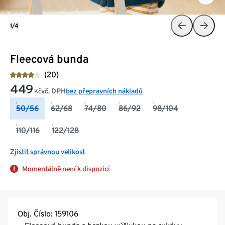
1/4
Fleecová bunda
(20)
449
vč. DPH
bez přepravních nákladů
Kč
50/56
62/68
74/80
86/92
98/104
110/116
122/128
Zjistit správnou velikost
Momentálně není k dispozici
Obj. Číslo: 159106