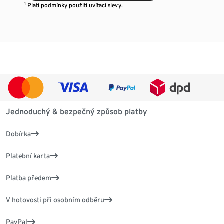
¹ Platí
podmínky použití uvítací slevy.
Jednoduchý & bezpečný způsob platby
Dobírka
Platební karta
Platba předem
V hotovosti při osobním odběru
PayPal