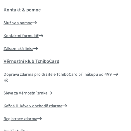
Kontakt & pomoc
Služby a pomoc
Kontaktní formulář
Zákaznická linka
Věrnostní klub TchiboCard
Doprava zdarma pro držitele TchiboCard při nákupu od 499
Kč
Sleva za Věrnostní zrnka
Každá 11. káva v obchodě zdarma
Registrace zdarma