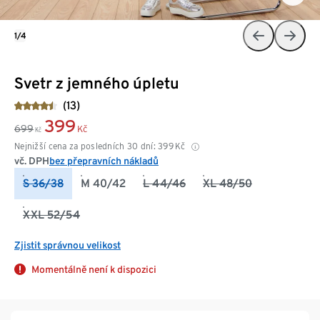
1/4
Svetr z jemného úpletu
(13)
399
699
Kč
Kč
Nejnižší cena za posledních 30 dní:
399
Kč
vč. DPH
bez přepravních nákladů
S 36/38
M 40/42
L 44/46
XL 48/50
XXL 52/54
Zjistit správnou velikost
Momentálně není k dispozici