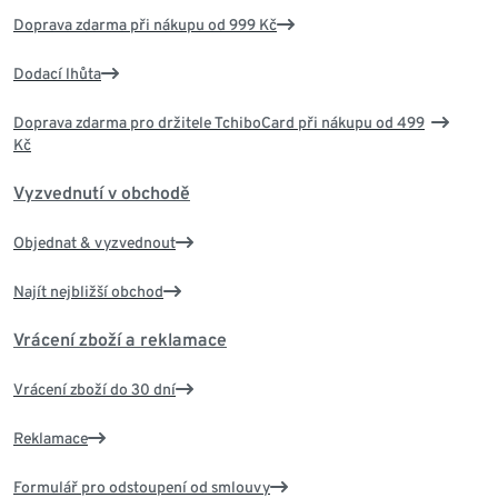
Doprava zdarma při nákupu od 999 Kč
Dodací lhůta
Doprava zdarma pro držitele TchiboCard při nákupu od 499
Kč
Vyzvednutí v obchodě
Objednat & vyzvednout
Najít nejbližší obchod
Vrácení zboží a reklamace
Vrácení zboží do 30 dní
Reklamace
Formulář pro odstoupení od smlouvy