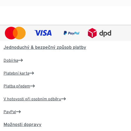
Jednoduchý & bezpečný způsob platby
Dobírka
Platební karta
Platba předem
V hotovosti při osobním odběru
PayPal
Možnosti dopravy