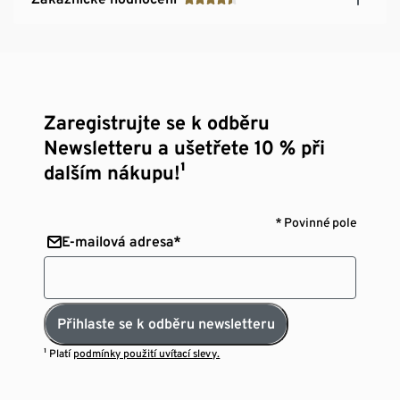
Zaregistrujte se k odběru
Newsletteru a ušetřete 10 % při
dalším nákupu!¹
* Povinné pole
E-mailová adresa*
Přihlaste se k odběru newsletteru
¹ Platí
podmínky použití uvítací slevy.