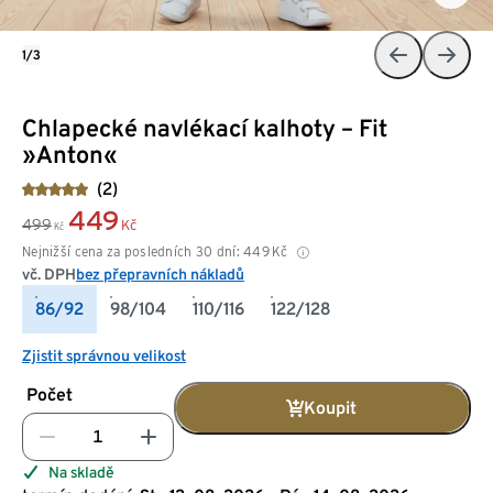
1/3
Chlapecké navlékací kalhoty – Fit
»Anton«
(2)
449
499
Kč
Kč
Nejnižší cena za posledních 30 dní:
449
Kč
vč. DPH
bez přepravních nákladů
86/92
98/104
110/116
122/128
Zjistit správnou velikost
Počet
Koupit
Na skladě