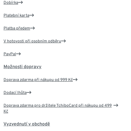
Dobírka
Platební karta
Platba předem
V hotovosti při osobním odběru
PayPal
Možnosti dopravy
Doprava zdarma při nákupu od 999 Kč
Dodací lhůta
Doprava zdarma pro držitele TchiboCard při nákupu od 499
Kč
Vyzvednutí v obchodě