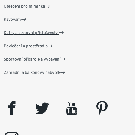
Oblečení pro miminka
Kávovary
Kufry a cestovní příslušenství
Povlečení a prostěradla
Sportovní přístroje a vybavení
Zahradní a balkónový nábytek
facebook
twitter
youtube
pinterest