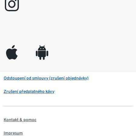
instagram
appleinc
android
Odstoupení od smlouvy (zrušení objednávky)
Zrušení předplatného kávy
Kontakt & pomoc
Impresum