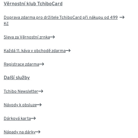
Věrnostní klub TchiboCard
Doprava zdarma pro držitele TchiboCard při nákupu od 499
Kč
Sleva za Věrnostní zrnka
Každá 11. káva v obchodě zdarma
Registrace zdarma
Další služby
Tchibo Newsletter
Návody k obsluze
Dárková karta
Nápady na dárky