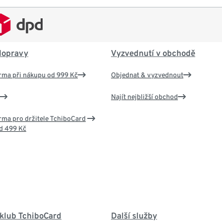
dopravy
Vyzvednutí v obchodě
rma při nákupu od 999 Kč
Objednat & vyzvednout
Najít nejbližší obchod
ma pro držitele TchiboCard
d 499 Kč
 klub TchiboCard
Další služby