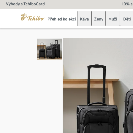
Výhody s TchiboCard
10% s
Přehled kolekcí
Káva
Ženy
Muži
Děti