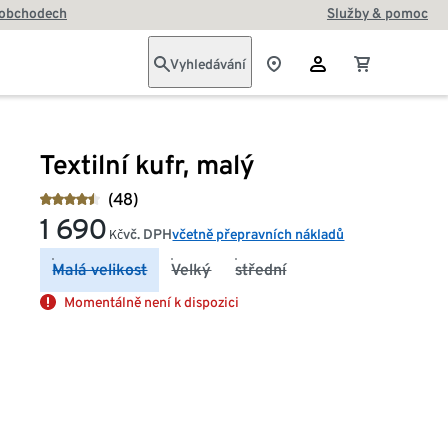
 obchodech
Služby & pomoc
Vyhledávání
Textilní kufr, malý
(48)
1 690
vč. DPH
včetně přepravních nákladů
Kč
Malá velikost
Velký
střední
Momentálně není k dispozici