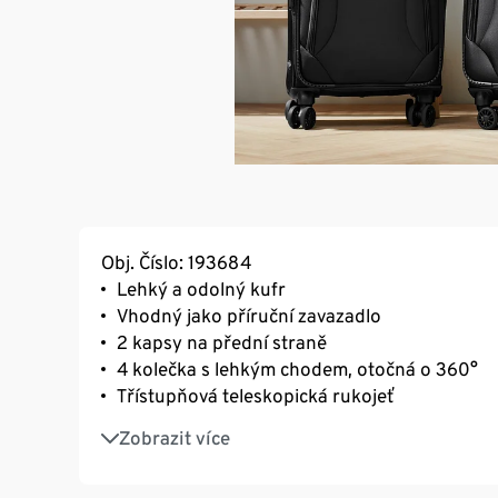
Obj. Číslo: 193684
Lehký a odolný kufr
Vhodný jako příruční zavazadlo
2 kapsy na přední straně
4 kolečka s lehkým chodem, otočná o 360°
Třístupňová teleskopická rukojeť
Vnitřní prostor s elastickými křížovými popr
Zobrazit více
Rukojeť nahoře a na boku
Se zámkem TSA