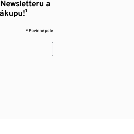
 Newsletteru a
nákupu!¹
* Povinné pole