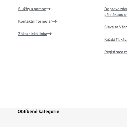
Služby a pomoc
Doprava zdar
při nákupu o
Kontaktní formulář
Sleva za Věr
Zákaznická linka
Každá 11. ká
Registrace 
Oblíbené kategorie