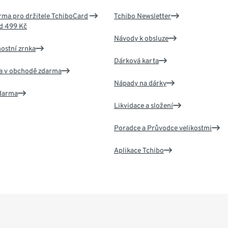
ma pro držitele TchiboCard
Tchibo Newsletter
d 499 Kč
Návody k obsluze
nostní zrnka
Dárková karta
va v obchodě zdarma
Nápady na dárky
zdarma
Likvidace a složení
Poradce a Průvodce velikostmi
Aplikace Tchibo