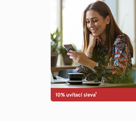
10% uvítací sleva¹