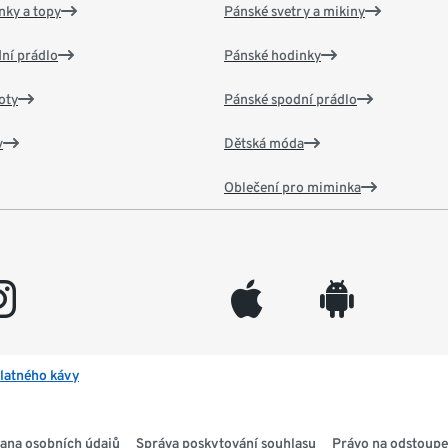
nky a topy
Pánské svetry a mikiny
ní prádlo
Pánské hodinky
oty
Pánské spodní prádlo
v
Dětská móda
Oblečení pro miminka
gram
appleinc
android
latného kávy
ana osobních údajů
Správa poskytování souhlasu
Právo na odstoupe