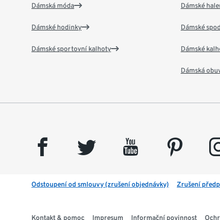
Dámská móda
Dámské hale
Dámské hodinky
Dámské spod
Dámské sportovní kalhoty
Dámské kalh
Dámská obu
facebook
twitter
youtube
pinterest
insta
Odstoupení od smlouvy (zrušení objednávky)
Zrušení předp
Kontakt & pomoc
Impresum
Informační povinnost
Ochr