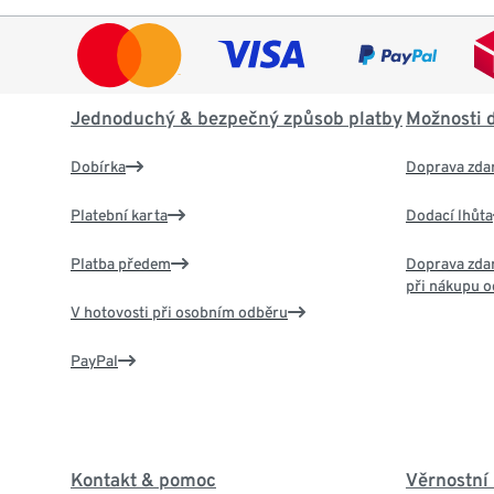
Jednoduchý & bezpečný způsob platby
Možnosti 
Dobírka
Doprava zda
Platební karta
Dodací lhůta
Platba předem
Doprava zdar
při nákupu o
V hotovosti při osobním odběru
PayPal
Kontakt & pomoc
Věrnostní