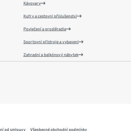
Kávovary
Kufry a cestovní příslušenství
Povlečení a prostěradla
Sportovní přístroje a vybavení
Zahradní a balkónový nábytek
ní od smlouvy
Všeobecné obchodní podmínky