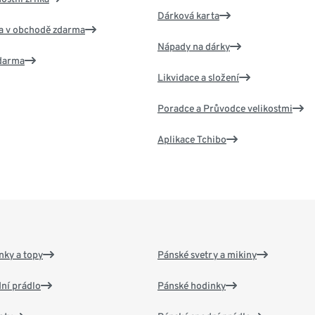
Dárková karta
va v obchodě zdarma
Nápady na dárky
zdarma
Likvidace a složení
Poradce a Průvodce velikostmi
Aplikace Tchibo
nky a topy
Pánské svetry a mikiny
ní prádlo
Pánské hodinky