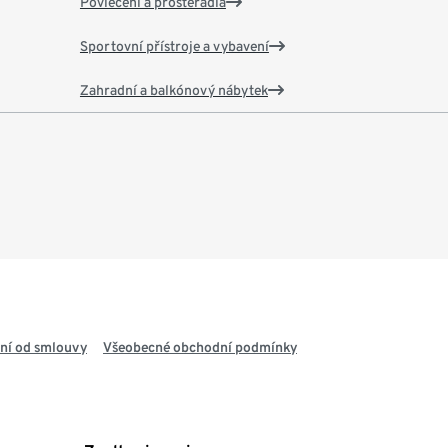
Povlečení a prostěradla
Sportovní přístroje a vybavení
Zahradní a balkónový nábytek
ní od smlouvy
Všeobecné obchodní podmínky