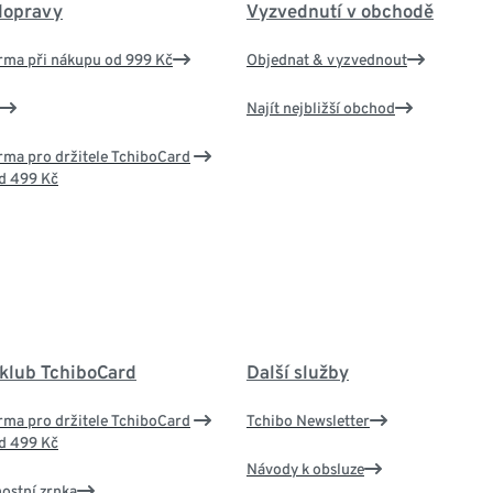
dopravy
Vyzvednutí v obchodě
rma při nákupu od 999 Kč
Objednat & vyzvednout
Najít nejbližší obchod
ma pro držitele TchiboCard
d 499 Kč
 klub TchiboCard
Další služby
ma pro držitele TchiboCard
Tchibo Newsletter
d 499 Kč
Návody k obsluze
nostní zrnka