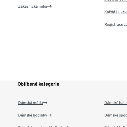
Zákaznická linka
Každá 11. ká
Registrace 
Oblíbené kategorie
Dámská móda
Dámské hale
Dámské hodinky
Dámské spod