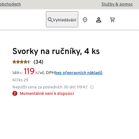
 obchodech
Služby & pomoc
Vyhledávání
Svorky na ručníky, 4 ks
(34)
119
149
vč. DPH
bez přepravních nákladů
Kč
Kč
Kč/ks
29
Nejnižší cena za posledních 30 dní:
119
Kč
Momentálně není k dispozici