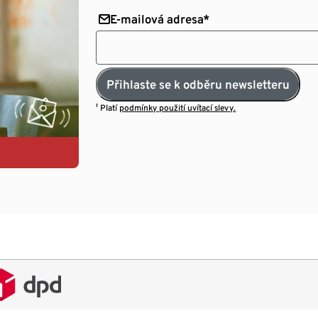
E-mailová adresa*
Přihlaste se k odběru newsletteru
¹ Platí
podmínky použití uvítací slevy.