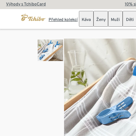
Výhody s TchiboCard
10% s
Přehled kolekcí
Káva
Ženy
Muži
Děti