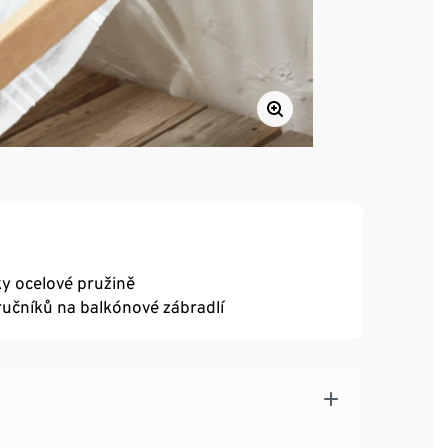
ky ocelové pružině
í ručníků na balkónové zábradlí