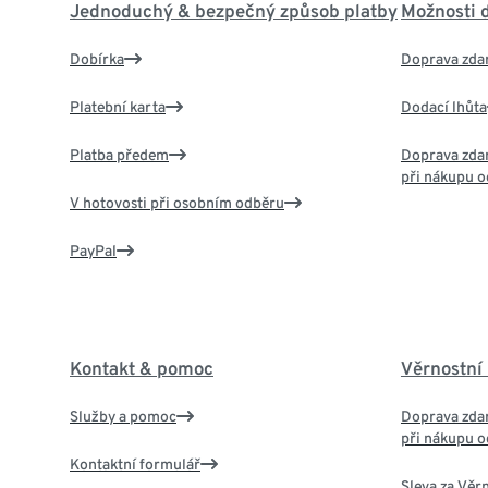
Jednoduchý & bezpečný způsob platby
Možnosti 
Dobírka
Doprava zda
Platební karta
Dodací lhůta
Platba předem
Doprava zdar
při nákupu o
V hotovosti při osobním odběru
PayPal
Kontakt & pomoc
Věrnostní
Služby a pomoc
Doprava zdar
při nákupu o
Kontaktní formulář
Sleva za Věr