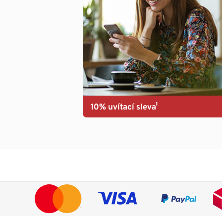
10% uvítací sleva¹