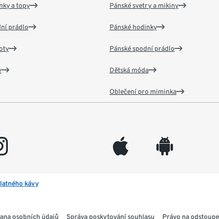
nky a topy
Pánské svetry a mikiny
ní prádlo
Pánské hodinky
oty
Pánské spodní prádlo
v
Dětská móda
Oblečení pro miminka
gram
appleinc
android
latného kávy
ana osobních údajů
Správa poskytování souhlasu
Právo na odstoupe