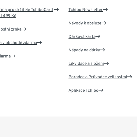
ma pro držitele TchiboCard
Tchibo Newsletter
d 499 Kč
Návody k obsluze
nostní zrnka
Dárková karta
va v obchodě zdarma
Nápady na dárky
zdarma
Likvidace a složení
Poradce a Průvodce velikostmi
Aplikace Tchibo