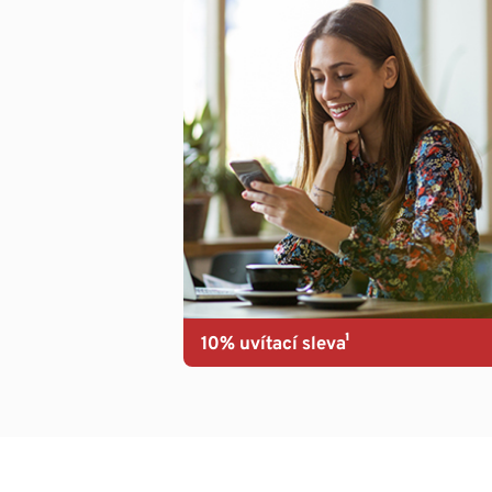
10% uvítací sleva¹