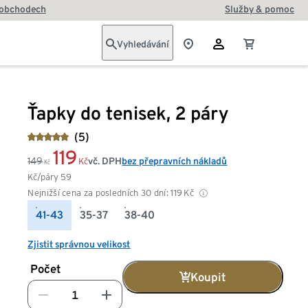
 obchodech
Služby & pomoc
Vyhledávání
Ťapky do tenisek, 2 páry
(5)
119
149
vč. DPH
bez přepravních nákladů
Kč
Kč
Kč/páry
59
Nejnižší cena za posledních 30 dní:
119
Kč
41-43
35-37
38-40
Zjistit správnou velikost
Počet
Koupit