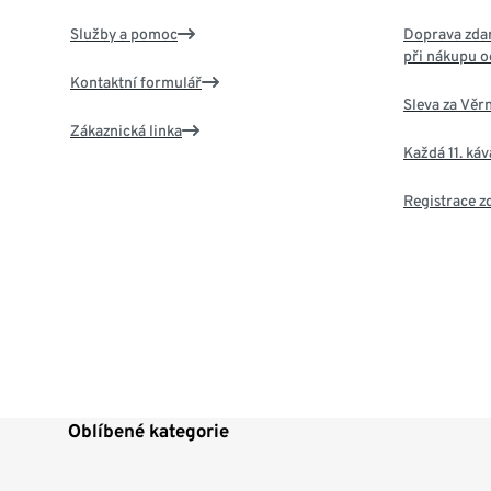
Služby a pomoc
Doprava zdar
při nákupu o
Kontaktní formulář
Sleva za Věr
Zákaznická linka
Každá 11. ká
Registrace 
Oblíbené kategorie