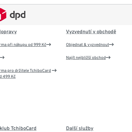
dopravy
Vyzvednutí v obchodě
rma při nákupu od 999 Kč
Objednat & vyzvednout
Najít nejbližší obchod
ma pro držitele TchiboCard
d 499 Kč
 klub TchiboCard
Další služby