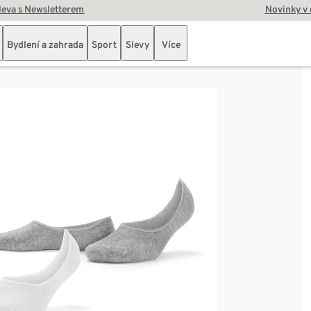
leva s Newsletterem
Novinky v
Bydlení a zahrada
Sport
Slevy
Více