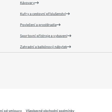
Kávovary
Kufry a cestovní příslušenství
Povlečení a prostěradla
Sportovní přístroje a vybavení
Zahradní a balkónový nábytek
ní od smlouvy
Všeobecné obchodní podmínky