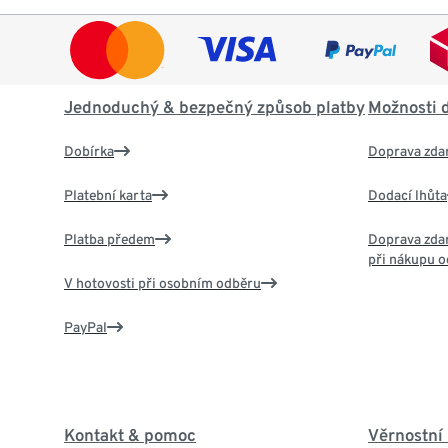
Jednoduchý & bezpečný způsob platby
Možnosti 
Dobírka
Doprava zda
Platební karta
Dodací lhůta
Platba předem
Doprava zdar
při nákupu o
V hotovosti při osobním odběru
PayPal
Kontakt & pomoc
Věrnostní