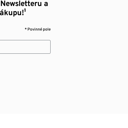
 Newsletteru a
nákupu!¹
* Povinné pole