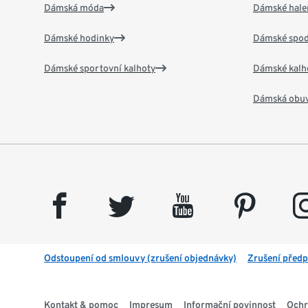
Dámská móda
Dámské hale
Dámské hodinky
Dámské spod
Dámské sportovní kalhoty
Dámské kalh
Dámská obu
facebook
twitter
youtube
pinterest
insta
Odstoupení od smlouvy (zrušení objednávky)
Zrušení předp
Kontakt & pomoc
Impresum
Informační povinnost
Ochr