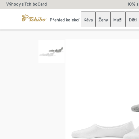
Výhody s TchiboCard
10% s
Přehled kolekcí
Káva
Ženy
Muži
Děti