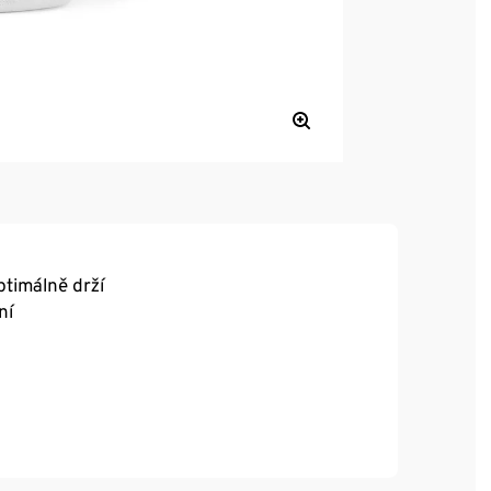
ptimálně drží
ní
a výborně se nosí