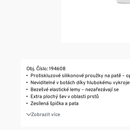
Obj. Číslo: 194608
Protiskluzové silikonové proužky na patě – o
Neviditelné v botách díky hlubokému vykroje
Bezešvé elastické lemy – nezařezávají se
Extra plochý šev v oblasti prstů
Zesílená špička a pata
Měkký materiál s bavlnou
Zobrazit více
S elastanem: dobře drží tvar, perfektně sedí 