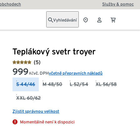
 obchodech
Služby & pomoc
Vyhledávání
Teplákový svetr troyer
(5)
999
vč. DPH
včetně přepravních nákladů
Kč
S 44/46
M 48/50
L 52/54
XL 56/58
XXL 60/62
Zjistit správnou velikost
Momentálně není k dispozici