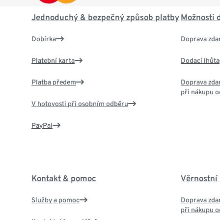
Jednoduchý & bezpečný způsob platby
Možnosti 
Dobírka
Doprava zda
Platební karta
Dodací lhůta
Platba předem
Doprava zdar
při nákupu o
V hotovosti při osobním odběru
PayPal
Kontakt & pomoc
Věrnostní
Služby a pomoc
Doprava zdar
při nákupu o