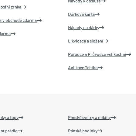
Návody k obsluze
nostní zrnka
Dárková karta
va v obchodě zdarma
Nápady na dárky
zdarma
Likvidace a složení
Poradce a Průvodce velikostmi
Aplikace Tchibo
nky a topy
Pánské svetry a mikiny
ní prádlo
Pánské hodinky