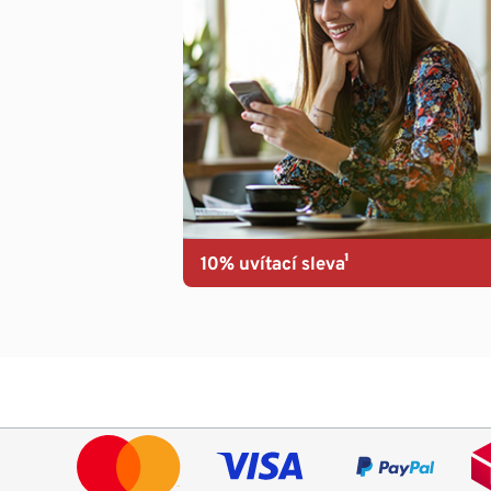
10% uvítací sleva¹