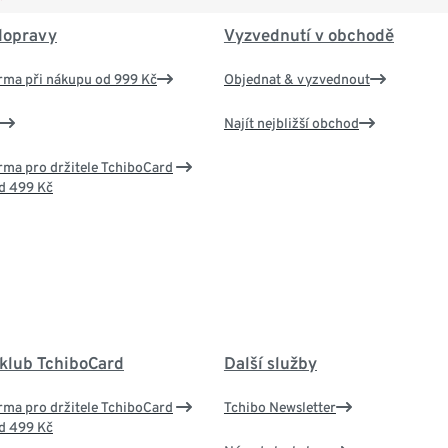
dopravy
Vyzvednutí v obchodě
rma při nákupu od 999 Kč
Objednat & vyzvednout
Najít nejbližší obchod
ma pro držitele TchiboCard
d 499 Kč
 klub TchiboCard
Další služby
ma pro držitele TchiboCard
Tchibo Newsletter
d 499 Kč