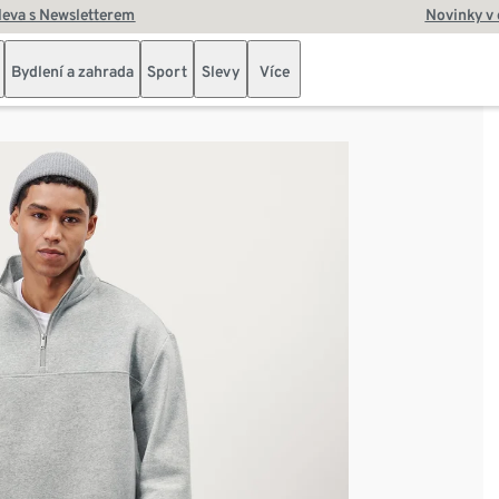
leva s Newsletterem
Novinky v
Bydlení a zahrada
Sport
Slevy
Více