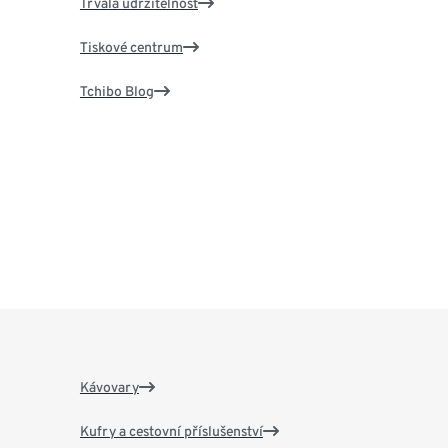
Trvalá udržitelnost
Tiskové centrum
Tchibo Blog
Kávovary
Kufry a cestovní příslušenství