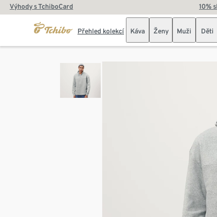
Výhody s TchiboCard
10% s
Přehled kolekcí
Káva
Ženy
Muži
Děti