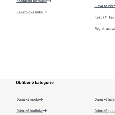
Kontaktní formulář
Sleva za Věr
Zákaznická linka
Každá 11. ká
Registrace 
Oblíbené kategorie
Dámská móda
Dámské hale
Dámské hodinky
Dámské spod