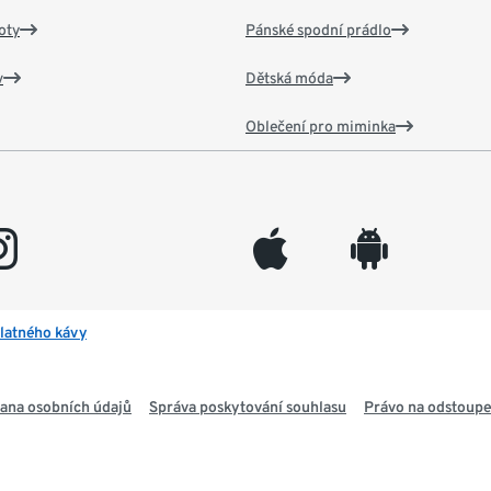
oty
Pánské spodní prádlo
v
Dětská móda
Oblečení pro miminka
gram
appleinc
android
latného kávy
ana osobních údajů
Správa poskytování souhlasu
Právo na odstoupe