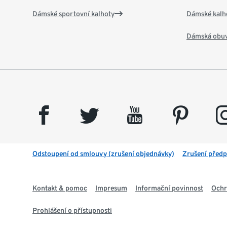
Dámské sportovní kalhoty
Dámské kalh
Dámská obu
facebook
twitter
youtube
pinterest
insta
Odstoupení od smlouvy (zrušení objednávky)
Zrušení předp
Kontakt & pomoc
Impresum
Informační povinnost
Ochr
Prohlášení o přístupnosti