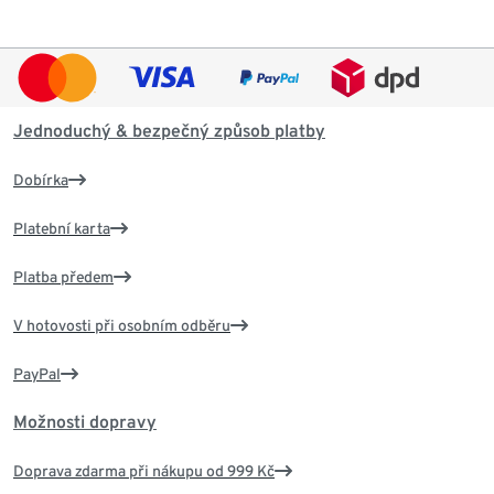
Jednoduchý & bezpečný způsob platby
Dobírka
Platební karta
Platba předem
V hotovosti při osobním odběru
PayPal
Možnosti dopravy
Doprava zdarma při nákupu od 999 Kč