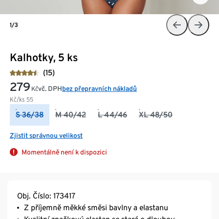
1/3
Kalhotky, 5 ks
(15)
279
vč. DPH
bez přepravních nákladů
Kč
Kč/ks
55
S 36/38
M 40/42
L 44/46
XL 48/50
Zjistit správnou velikost
Momentálně není k dispozici
Obj. Číslo: 173417
Z příjemně měkké směsi bavlny a elastanu