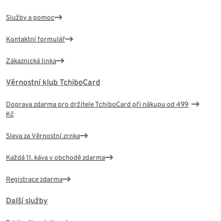
Služby a pomoc
Kontaktní formulář
Zákaznická linka
Věrnostní klub TchiboCard
Doprava zdarma pro držitele TchiboCard při nákupu od 499
Kč
Sleva za Věrnostní zrnka
Každá 11. káva v obchodě zdarma
Registrace zdarma
Další služby