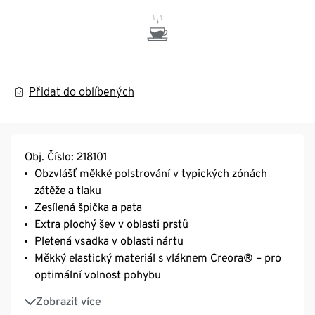
Přidat do oblíbených
Obj. Číslo: 218101
Obzvlášť měkké polstrování v typických zónách
zátěže a tlaku
Zesílená špička a pata
Extra plochý šev v oblasti prstů
Pletená vsadka v oblasti nártu
Měkký elastický materiál s vláknem Creora® – pro
optimální volnost pohybu
S biobavlnou
Zobrazit více
Unisex