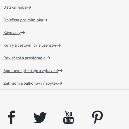
Dětská móda
Oblečení pro miminka
Kávovary
Kufry a cestovní příslušenství
Povlečení a prostěradla
Sportovní přístroje a vybavení
Zahradní a balkónový nábytek
facebook
twitter
youtube
pinterest