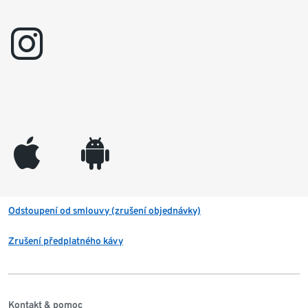
instagram
appleinc
android
Odstoupení od smlouvy (zrušení objednávky)
Zrušení předplatného kávy
Kontakt & pomoc