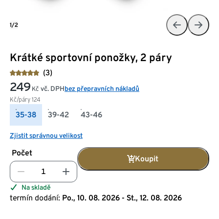
1/2
Krátké sportovní ponožky, 2 páry
(3)
249
vč. DPH
bez přepravních nákladů
Kč
Kč/páry
124
35-38
39-42
43-46
Zjistit správnou velikost
Počet
Koupit
Na skladě
termín dodání:
Po., 10. 08. 2026 - St., 12. 08. 2026