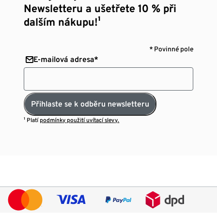
Newsletteru a ušetřete 10 % při
dalším nákupu!¹
* Povinné pole
E-mailová adresa*
Přihlaste se k odběru newsletteru
¹ Platí
podmínky použití uvítací slevy.