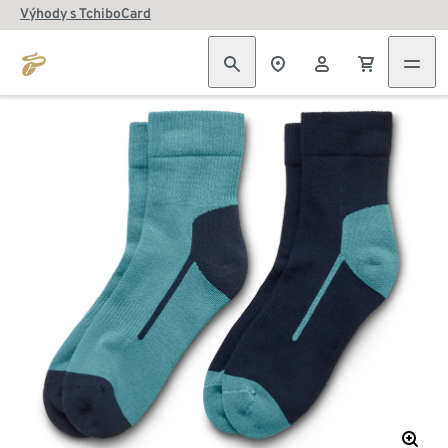
Výhody s TchiboCard