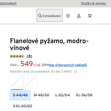
 obchodech
Služby & pomoc
Vyhledávání
Flanelové pyžamo, modro-
vínové
(8)
549
999
vč. DPH
bez přepravních nákladů
Kč
Kč
Nejnižší cena za posledních 30 dní:
549
Kč
S 44/46
M 48/50
L 52/54
XL 56/58
XXL 60/62