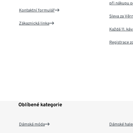
při nákupu o
Kontaktní formulář
Sleva za Věr
Zákaznická linka
Každá 11. ká
Registrace 
Oblíbené kategorie
Dámská móda
Dámské hale