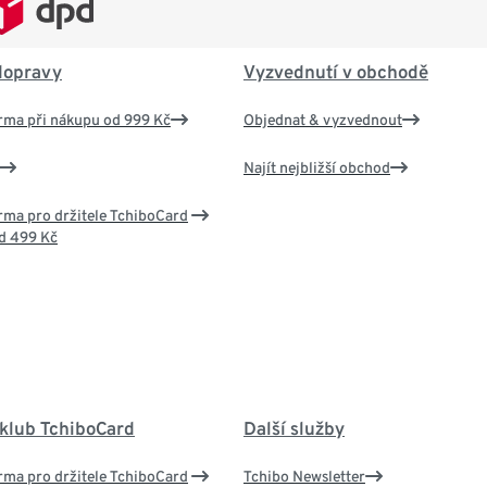
dopravy
Vyzvednutí v obchodě
rma při nákupu od 999 Kč
Objednat & vyzvednout
Najít nejbližší obchod
ma pro držitele TchiboCard
d 499 Kč
 klub TchiboCard
Další služby
ma pro držitele TchiboCard
Tchibo Newsletter