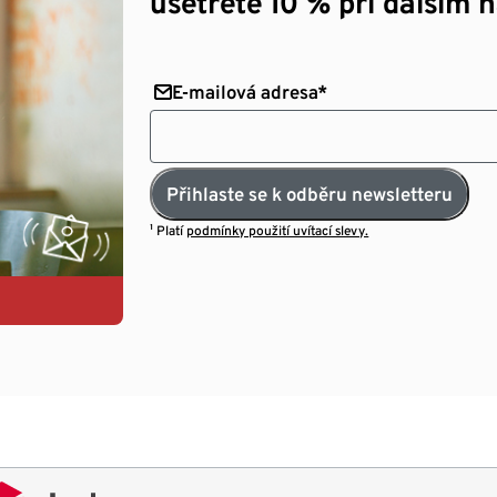
ušetřete 10 % při dalším 
E-mailová adresa*
Přihlaste se k odběru newsletteru
¹ Platí
podmínky použití uvítací slevy.