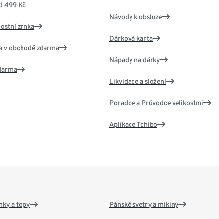
d 499 Kč
Návody k obsluze
nostní zrnka
Dárková karta
va v obchodě zdarma
Nápady na dárky
zdarma
Likvidace a složení
Poradce a Průvodce velikostmi
Aplikace Tchibo
nky a topy
Pánské svetry a mikiny