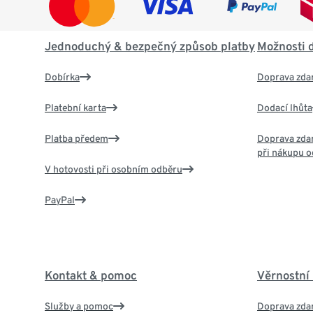
Jednoduchý & bezpečný způsob platby
Možnosti 
Dobírka
Doprava zda
Platební karta
Dodací lhůta
Platba předem
Doprava zdar
při nákupu o
V hotovosti při osobním odběru
PayPal
Kontakt & pomoc
Věrnostní
Služby a pomoc
Doprava zdar