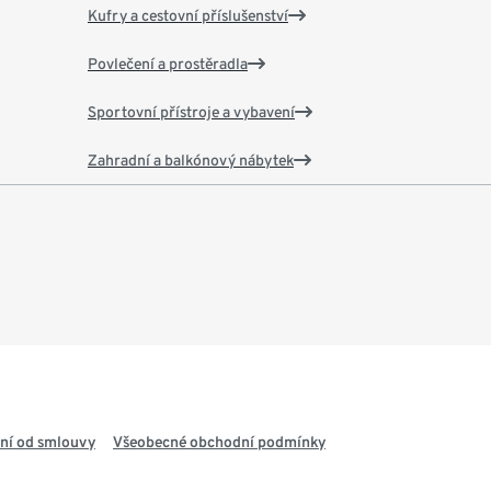
Kufry a cestovní příslušenství
Povlečení a prostěradla
Sportovní přístroje a vybavení
Zahradní a balkónový nábytek
ní od smlouvy
Všeobecné obchodní podmínky