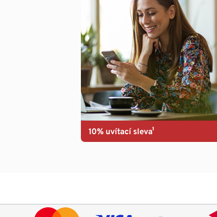
10% uvítací sleva¹