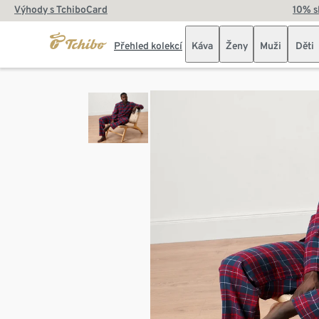
Výhody s TchiboCard
10% s
Přehled kolekcí
Káva
Ženy
Muži
Děti