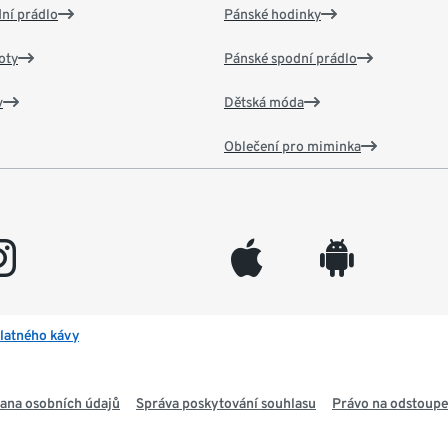
ní prádlo
Pánské hodinky
oty
Pánské spodní prádlo
v
Dětská móda
Oblečení pro miminka
gram
appleinc
android
latného kávy
ana osobních údajů
Správa poskytování souhlasu
Právo na odstoupe