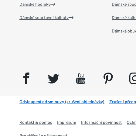
Dámské hodinky
Dámské spod
Dámské sportovní kalhoty
Dámské kalh
Dámská obu
facebook
twitter
youtube
pinterest
insta
Odstoupení od smlouvy (zrušení objednávky)
Zrušení předp
Kontakt & pomoc
Impresum
Informační povinnost
Ochr
Prohlášení o přístupnosti