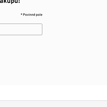
nákupu!¹
* Povinné pole