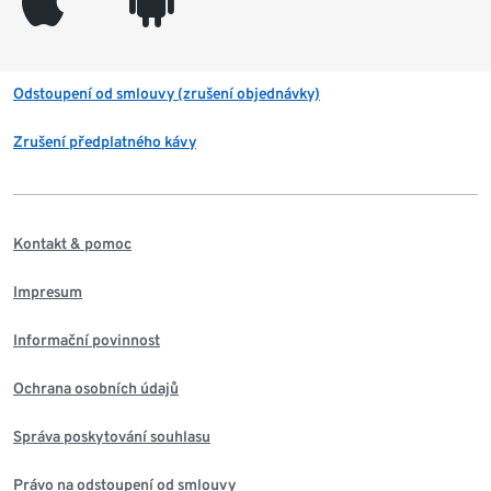
appleinc
android
Odstoupení od smlouvy (zrušení objednávky)
Zrušení předplatného kávy
Kontakt & pomoc
Impresum
Informační povinnost
Ochrana osobních údajů
Správa poskytování souhlasu
Právo na odstoupení od smlouvy