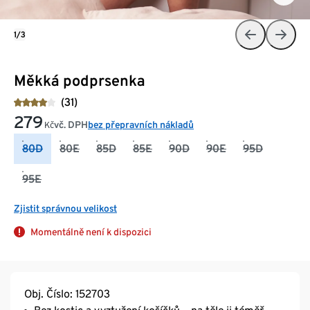
1/3
Měkká podprsenka
(31)
279
vč. DPH
bez přepravních nákladů
Kč
80D
80E
85D
85E
90D
90E
95D
95E
Zjistit správnou velikost
Momentálně není k dispozici
Obj. Číslo: 152703