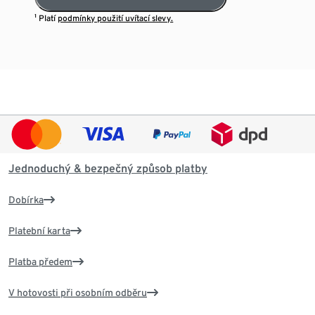
¹ Platí
podmínky použití uvítací slevy.
Jednoduchý & bezpečný způsob platby
Dobírka
Platební karta
Platba předem
V hotovosti při osobním odběru