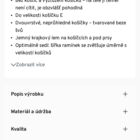
Bez kostic a vyztužení košíčků – na těle ji téměř
není cítit, je obzvlášť pohodlná
Do velikosti košíčku E
Dvouvrstvé, neprůhledné košíčky – tvarované beze
švů
Jemný krajkový lem na košíčcích a pod prsy
Optimálně sedí: šířka ramínek se zvětšuje úměrně s
velikostí košíčků
Spodní prádlo s posuvnými ramínky
Zobrazit více
3řadé posuvné zapínání SoftSeal® na háčky
S ozdobnou mašličkou a dekorativním kovovým
štítkem
Dlouhá životnost a vysoká odolnost při praní díky
Popis výrobku
kvalitnímu značkovému elastanu
Obzvlášť dobře drží díky dodatečným vsadkám ze
Materiál a údržba
silné síťoviny
Kvalita