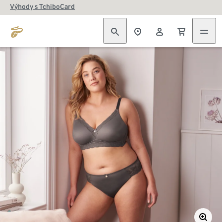
Výhody s TchiboCard