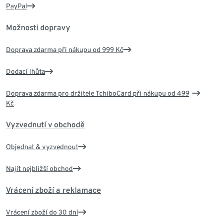
PayPal
Možnosti dopravy
Doprava zdarma při nákupu od 999 Kč
Dodací lhůta
Doprava zdarma pro držitele TchiboCard při nákupu od 499
Kč
Vyzvednutí v obchodě
Objednat & vyzvednout
Najít nejbližší obchod
Vrácení zboží a reklamace
Vrácení zboží do 30 dní