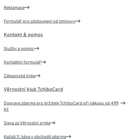
Reklamace
Formulář pro odstoupení od smlouvy
Kontakt & pomoc
Služby a pomoc
Kontaktní formulář
Zákaznická linka
Věrnostní klub TchiboCard
Doprava zdarma pro držitele TchiboCard při nákupu od 499
Kč
Sleva za Věrnostní zrnka
Každá 11. káva v obchodě zdarma