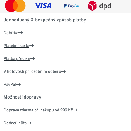
Jednoduchý & bezpečný způsob platby
Dobírka
Platební karta
Platba předem
V hotovosti při osobním odběru
PayPal
Možnosti dopravy
Doprava zdarma při nákupu od 999 Kč
Dodací lhůta