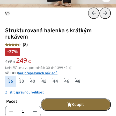
1/5
Strukturovaná halenka s krátkým
rukávem
(8)
-37%
249
499
Kč
Kč
Nejnižší cena za posledních 30 dní:
399
Kč
vč. DPH
bez přepravních nákladů
36
38
40
42
44
46
48
Zjistit správnou velikost
Počet
Koupit