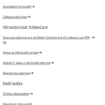
Kontaktní formulář
Zákaznická linka
Věrnostní klub TchiboCard
Doprava zdarma pro držitele TchiboCard při nákupu od 499
Kč
Sleva za Věrnostní zrnka
Každá 11. káva v obchodě zdarma
Registrace zdarma
Další služby
Tchibo Newsletter
Návody k obsluze