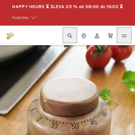
HAPPY HOURS ⏳ SLEVA 20 % od 08:00 do 15:00 ⏳
Podmínky