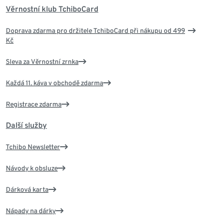
Věrnostní klub TchiboCard
Doprava zdarma pro držitele TchiboCard při nákupu od 499
Kč
Sleva za Věrnostní zrnka
Každá 11. káva v obchodě zdarma
Registrace zdarma
Další služby
Tchibo Newsletter
Návody k obsluze
Dárková karta
Nápady na dárky