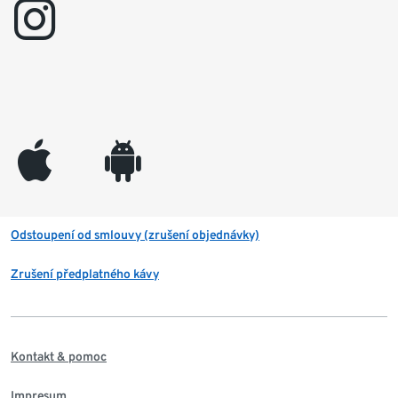
instagram
appleinc
android
Odstoupení od smlouvy (zrušení objednávky)
Zrušení předplatného kávy
Kontakt & pomoc
Impresum