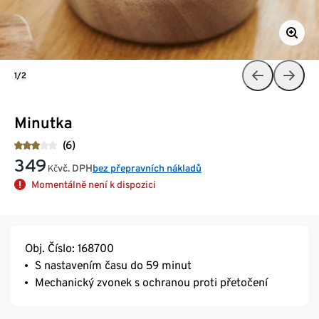
1/2
Minutka
(6)
349
vč. DPH
bez přepravních nákladů
Kč
Momentálně není k dispozici
Obj. Číslo: 168700
S nastavením času do 59 minut
Mechanický zvonek s ochranou proti přetočení