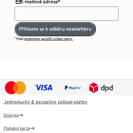
E-mailová adresa*
Přihlaste se k odběru newsletteru
¹ Platí
podmínky použití uvítací slevy.
Jednoduchý & bezpečný způsob platby
Dobírka
Platební karta