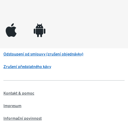
appleinc
android
Odstoupení od smlouvy (zrušení objednávky)
Zrušení předplatného kávy
Kontakt & pomoc
Impresum
Informační povinnost