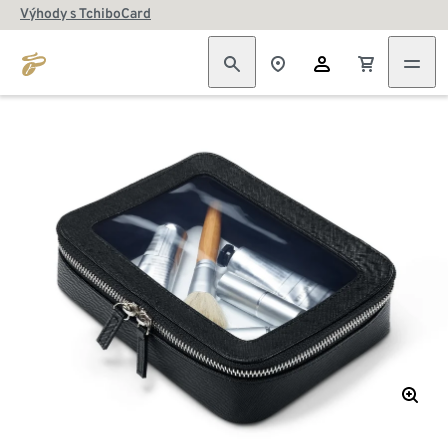
Výhody s TchiboCard