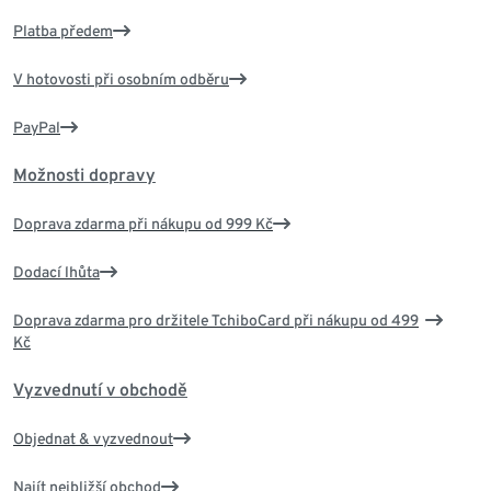
Platba předem
V hotovosti při osobním odběru
PayPal
Možnosti dopravy
Doprava zdarma při nákupu od 999 Kč
Dodací lhůta
Doprava zdarma pro držitele TchiboCard při nákupu od 499
Kč
Vyzvednutí v obchodě
Objednat & vyzvednout
Najít nejbližší obchod