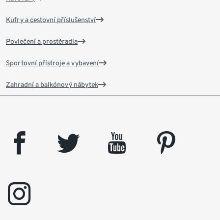
Kufry a cestovní příslušenství
Povlečení a prostěradla
Sportovní přístroje a vybavení
Zahradní a balkónový nábytek
facebook
twitter
youtube
pinterest
instagram