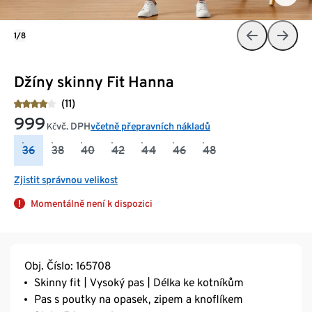
1/8
Džíny skinny Fit Hanna
(11)
999
vč. DPH
včetně přepravních nákladů
Kč
36
38
40
42
44
46
48
Zjistit správnou velikost
Momentálně není k dispozici
Obj. Číslo: 165708
Skinny fit | Vysoký pas | Délka ke kotníkům
Pas s poutky na opasek, zipem a knoflíkem