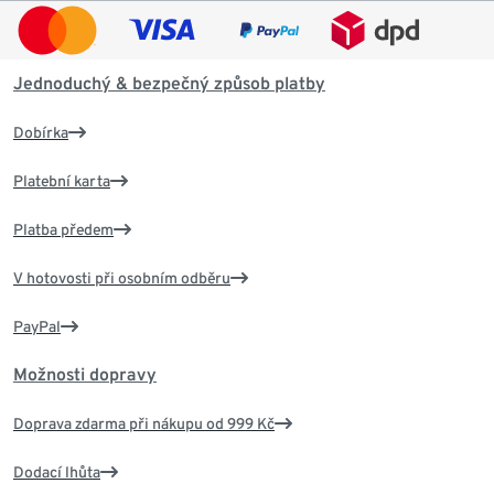
Jednoduchý & bezpečný způsob platby
Dobírka
Platební karta
Platba předem
V hotovosti při osobním odběru
PayPal
Možnosti dopravy
Doprava zdarma při nákupu od 999 Kč
Dodací lhůta