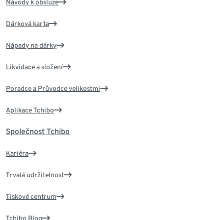
Návody k obsluze
Dárková karta
Nápady na dárky
Likvidace a složení
Poradce a Průvodce velikostmi
Aplikace Tchibo
Společnost Tchibo
Kariéra
Trvalá udržitelnost
Tiskové centrum
Tchibo Blog