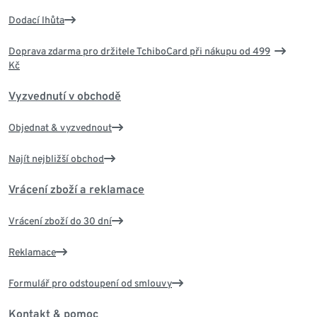
Dodací lhůta
Doprava zdarma pro držitele TchiboCard při nákupu od 499
Kč
Vyzvednutí v obchodě
Objednat & vyzvednout
Najít nejbližší obchod
Vrácení zboží a reklamace
Vrácení zboží do 30 dní
Reklamace
Formulář pro odstoupení od smlouvy
Kontakt & pomoc