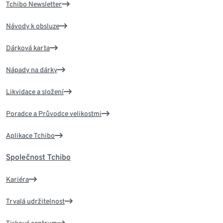
Tchibo Newsletter
Návody k obsluze
Dárková karta
Nápady na dárky
Likvidace a složení
Poradce a Průvodce velikostmi
Aplikace Tchibo
Společnost Tchibo
Kariéra
Trvalá udržitelnost