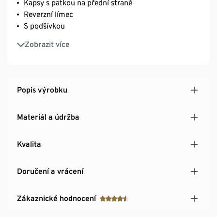
Kapsy s patkou na přední straně
Reverzní límec
S podšívkou
Konce rukávů s ozdobnými knoflíčky
Zobrazit více
Dělicí šev na zadní straně
S nadčasovým, klasickým vzorem kohoutí stopy
S elastanem: dobře drží tvar, perfektně sedí a
výborně se nosí
Popis výrobku
Materiál a údržba
Kvalita
Doručení a vrácení
Zákaznické hodnocení