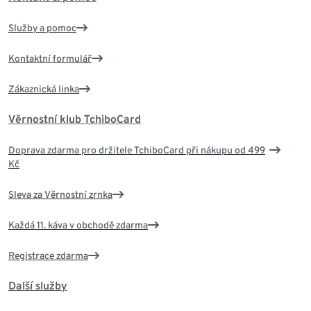
Služby a pomoc
Kontaktní formulář
Zákaznická linka
Věrnostní klub TchiboCard
Doprava zdarma pro držitele TchiboCard při nákupu od 499
Kč
Sleva za Věrnostní zrnka
Každá 11. káva v obchodě zdarma
Registrace zdarma
Další služby