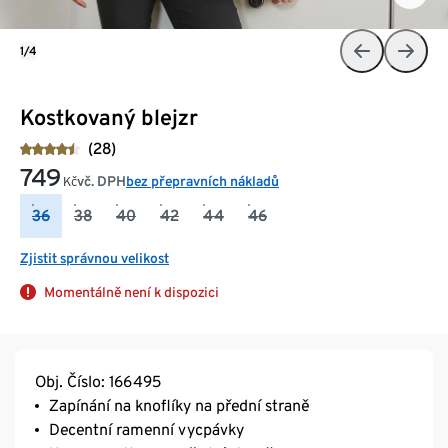
1/4
Kostkovaný blejzr
(28)
749
vč. DPH
bez přepravních nákladů
Kč
36
38
40
42
44
46
Zjistit správnou velikost
Momentálně není k dispozici
Obj. Číslo: 166495
Zapínání na knoflíky na přední straně
Decentní ramenní vycpávky