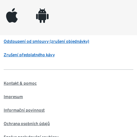
appleinc
android
Odstoupení od smlouvy (zrušení objednávky)
Zrušení předplatného kávy
Kontakt & pomoc
Impresum
Informační povinnost
Ochrana osobních údajů
Správa poskytování souhlasu