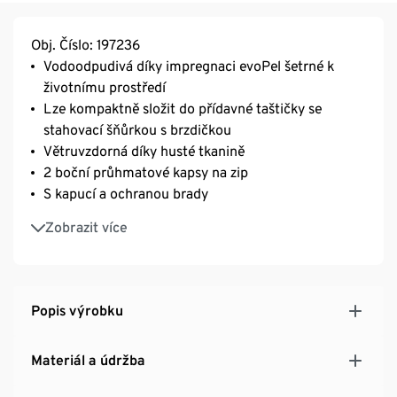
Obj. Číslo: 197236
Vodoodpudivá díky impregnaci evoPel šetrné k
životnímu prostředí
Lze kompaktně složit do přídavné taštičky se
stahovací šňůrkou s brzdičkou
Větruvzdorná díky husté tkanině
2 boční průhmatové kapsy na zip
S kapucí a ochranou brady
Obzvlášť odolná díky tkanině ripstop
Zobrazit více
Popis výrobku
Materiál a údržba