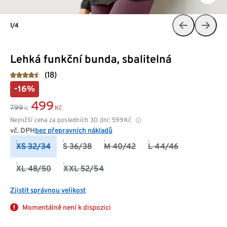
1/4
Lehká funkční bunda, sbalitelná
(18)
-16%
499
799
Kč
Kč
Nejnižší cena za posledních 30 dní:
599
Kč
vč. DPH
bez přepravních nákladů
XS 32/34
S 36/38
M 40/42
L 44/46
XL 48/50
XXL 52/54
Zjistit správnou velikost
Momentálně není k dispozici