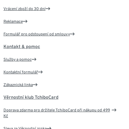
Vrácení zboží do 30 dní
Reklamace
Formulář pro odstoupení od smlouvy
Kontakt & pomoc
Služby a pomoc
Kontaktní formulář
Zákaznická linka
Věrnostní klub TchiboCard
Doprava zdarma pro držitele TchiboCard při nákupu od 499
Kč
Sleva za Věrnostní zrnka