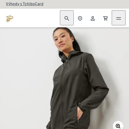
Výhody s TchiboCard