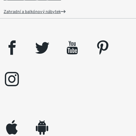
Zahradní a balkónový nábytek
facebook
twitter
youtube
pinterest
instagram
appleinc
android