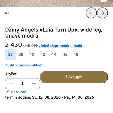
1/6
Džíny Angels »Laia Turn Up«, wide leg,
tmavě modrá
2 430
vč. DPH
včetně přepravních nákladů
Kč
36
38
40
42
44
46
48
Zjistit správnou velikost
Počet
Koupit
Na skladě
termín dodání:
St., 12. 08. 2026 - Pá., 14. 08. 2026