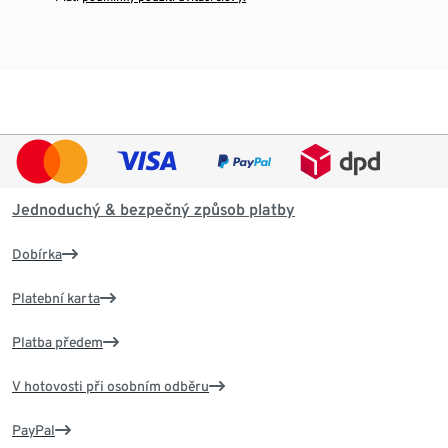
Jednoduchý & bezpečný způsob platby
Dobírka
Platební karta
Platba předem
V hotovosti při osobním odběru
PayPal