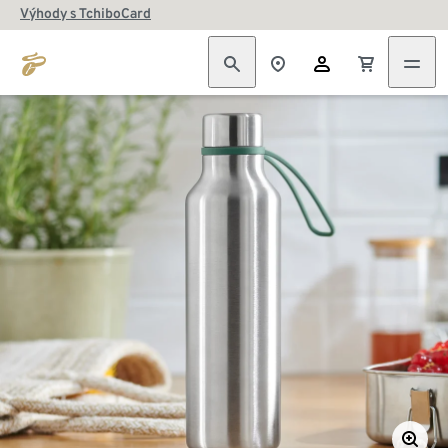
Výhody s TchiboCard