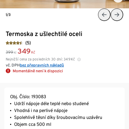
1/3
Termoska z ušlechtilé oceli
(5)
349
399
Kč
Kč
Nejnižší cena za posledních 30 dní:
349
Kč
vč. DPH
bez přepravních nákladů
Momentálně není k dispozici
Obj. Číslo: 193083
Udrží nápoje déle teplé nebo studené
Vhodná i na perlivé nápoje
Spolehlivě těsní díky šroubovacímu uzávěru
Objem cca 500 ml