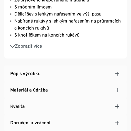
S módním límcem
Dělicí šev s lehkým nařasením ve výši pasu
Nabírané rukávy s lehkým nařasením na průramcích
a koncích rukávů
S knoflíčkem na koncích rukávů
Dělicí šev od výstřihu k pasu
Zobrazit více
Délka midi
Mia měří 180 cm a nosí velikost 36
Výrobek značky Fire & Glory
Popis výrobku
Materiál a údržba
Kvalita
Doručení a vrácení