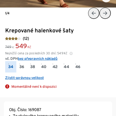
1/4
Krepované halenkové šaty
(12)
549
749
Kč
Kč
Nejnižší cena za posledních 30 dní:
549
Kč
vč. DPH
bez přepravních nákladů
34
36
38
40
42
44
46
Zjistit správnou velikost
Momentálně není k dispozici
Obj. Číslo: 169087
Ze stylového krepovaného materiálu