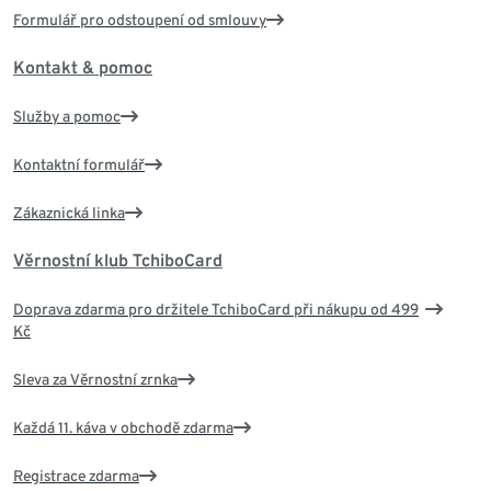
Formulář pro odstoupení od smlouvy
Kontakt & pomoc
Služby a pomoc
Kontaktní formulář
Zákaznická linka
Věrnostní klub TchiboCard
Doprava zdarma pro držitele TchiboCard při nákupu od 499
Kč
Sleva za Věrnostní zrnka
Každá 11. káva v obchodě zdarma
Registrace zdarma