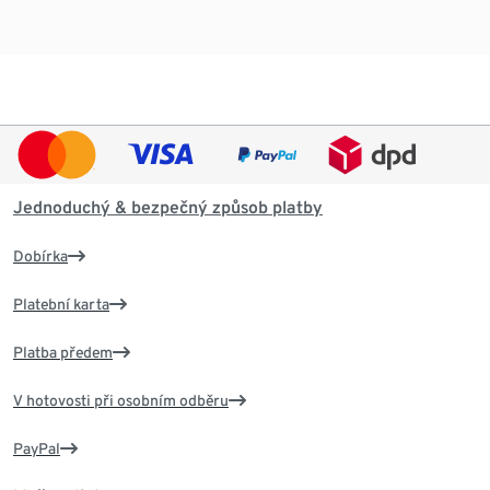
Jednoduchý & bezpečný způsob platby
Dobírka
Platební karta
Platba předem
V hotovosti při osobním odběru
PayPal