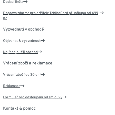
Dodací lhůta
Doprava zdarma pro držitele TchiboCard při nákupu od 499
Kč
Vyzvednutí v obchodě
Objednat & vyzvednout
Najít nejbližší obchod
Vrácení zboží a reklamace
Vrácení zboží do 30 dní
Reklamace
Formulář pro odstoupení od smlouvy
Kontakt & pomoc