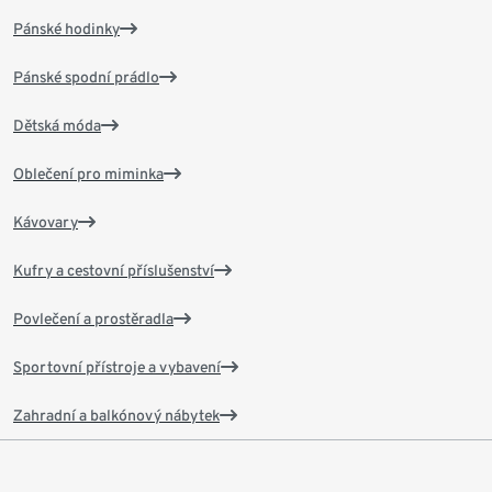
Pánské hodinky
Pánské spodní prádlo
Dětská móda
Oblečení pro miminka
Kávovary
Kufry a cestovní příslušenství
Povlečení a prostěradla
Sportovní přístroje a vybavení
Zahradní a balkónový nábytek