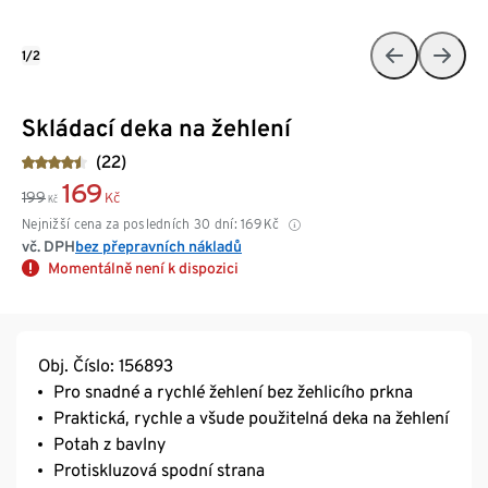
1/2
Skládací deka na žehlení
(22)
169
199
Kč
Kč
Nejnižší cena za posledních 30 dní:
169
Kč
vč. DPH
bez přepravních nákladů
Momentálně není k dispozici
Obj. Číslo: 156893
Pro snadné a rychlé žehlení bez žehlicího prkna
Praktická, rychle a všude použitelná deka na žehlení
Potah z bavlny
Protiskluzová spodní strana