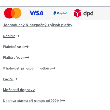
Jednoduchý & bezpečný způsob platby
Dobírka
Platební karta
Platba předem
V hotovosti při osobním odběru
PayPal
Možnosti dopravy
Doprava zdarma při nákupu od 999 Kč