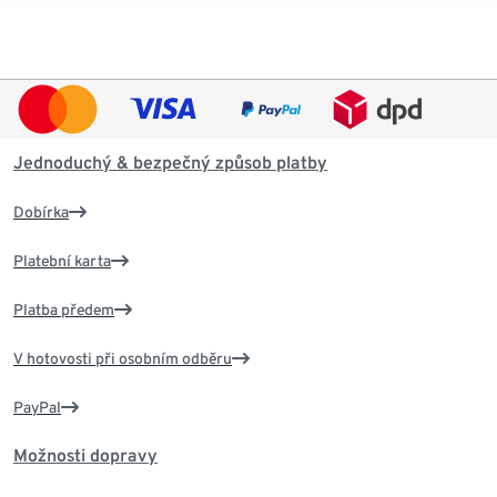
Jednoduchý & bezpečný způsob platby
Dobírka
Platební karta
Platba předem
V hotovosti při osobním odběru
PayPal
Možnosti dopravy