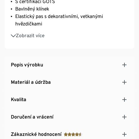
S certifikací GOTS
Bavlněný klínek
Elastický pas s dekorativními, vetkanými
hvězdičkami
S elastanem: dobře drží tvar, perfektně sedí a
Zobrazit více
výborně se nosí
Patery kalhotky s oblíbenou modrou barvou
Popis výrobku
Materiál a údržba
Kvalita
Doručení a vrácení
Zákaznické hodnocení