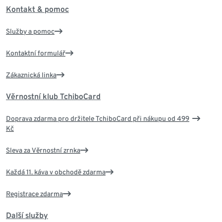
Kontakt & pomoc
Služby a pomoc
Kontaktní formulář
Zákaznická linka
Věrnostní klub TchiboCard
Doprava zdarma pro držitele TchiboCard při nákupu od 499
Kč
Sleva za Věrnostní zrnka
Každá 11. káva v obchodě zdarma
Registrace zdarma
Další služby