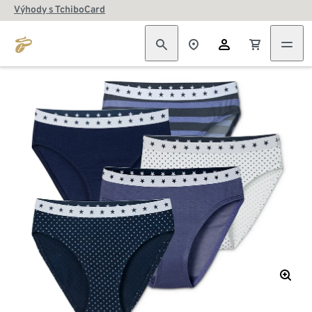
Výhody s TchiboCard