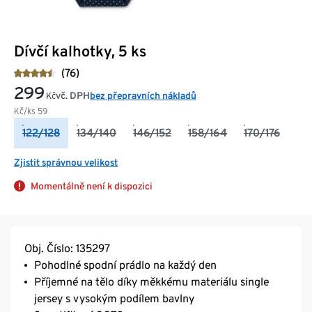
Dívčí kalhotky, 5 ks
(76)
299
vč. DPH
bez přepravních nákladů
Kč
Kč/ks
59
122/128
134/140
146/152
158/164
170/176
Zjistit správnou velikost
Momentálně není k dispozici
Obj. Číslo: 135297
Pohodlné spodní prádlo na každý den
Příjemné na tělo díky měkkému materiálu single
jersey s vysokým podílem bavlny