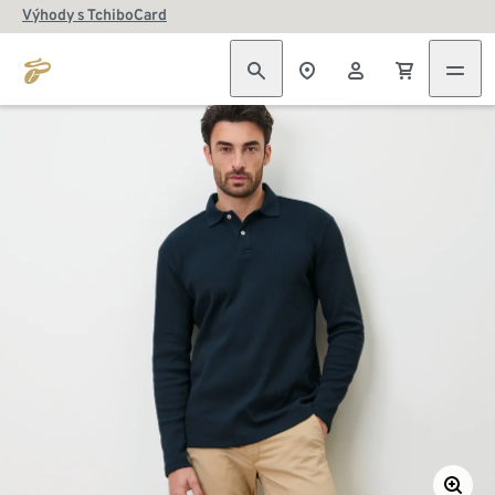
Výhody s TchiboCard