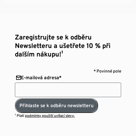
Zaregistrujte se k odběru
Newsletteru a ušetřete 10 % při
dalším nákupu!¹
* Povinné pole
E-mailová adresa*
Přihlaste se k odběru newsletteru
¹ Platí
podmínky použití uvítací slevy.