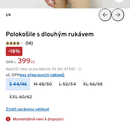
1/4
Polokošile s dlouhým rukávem
(14)
-16%
399
599
Kč
Kč
Nejnižší cena za posledních 30 dní:
479
Kč
vč. DPH
bez přepravních nákladů
S 44/46
M 48/50
L 52/54
XL 56/58
XXL 60/62
Zjistit správnou velikost
Momentálně není k dispozici