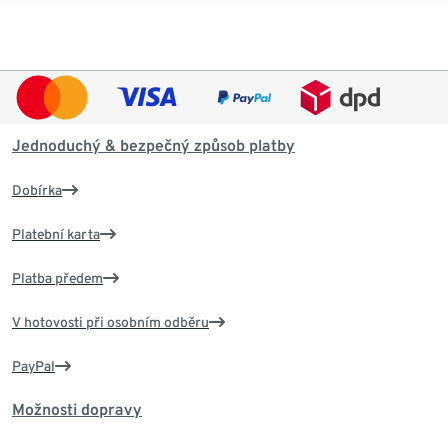
Jednoduchý & bezpečný způsob platby
Dobírka
Platební karta
Platba předem
V hotovosti při osobním odběru
PayPal
Možnosti dopravy