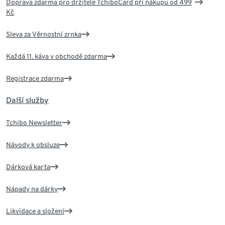
Doprava zdarma pro držitele TchiboCard při nákupu od 499
Kč
Sleva za Věrnostní zrnka
Každá 11. káva v obchodě zdarma
Registrace zdarma
Další služby
Tchibo Newsletter
Návody k obsluze
Dárková karta
Nápady na dárky
Likvidace a složení