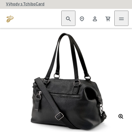
Výhody s TchiboCard