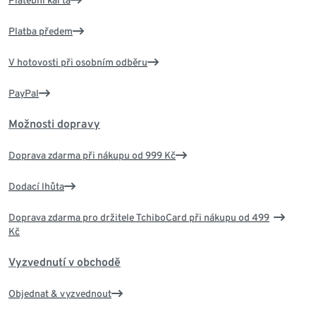
Platební karta
Platba předem
V hotovosti při osobním odběru
PayPal
Možnosti dopravy
Doprava zdarma při nákupu od 999 Kč
Dodací lhůta
Doprava zdarma pro držitele TchiboCard při nákupu od 499
Kč
Vyzvednutí v obchodě
Objednat & vyzvednout