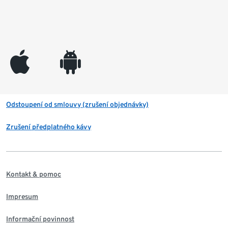
appleinc
android
Odstoupení od smlouvy (zrušení objednávky)
Zrušení předplatného kávy
Kontakt & pomoc
Impresum
Informační povinnost