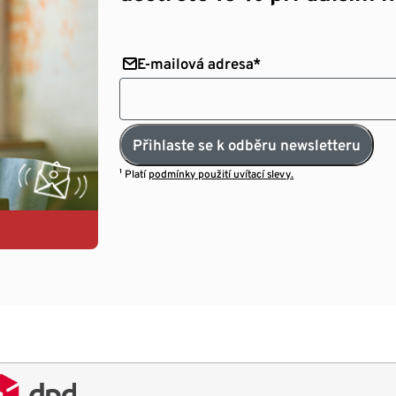
E-mailová adresa*
Přihlaste se k odběru newsletteru
¹ Platí
podmínky použití uvítací slevy.