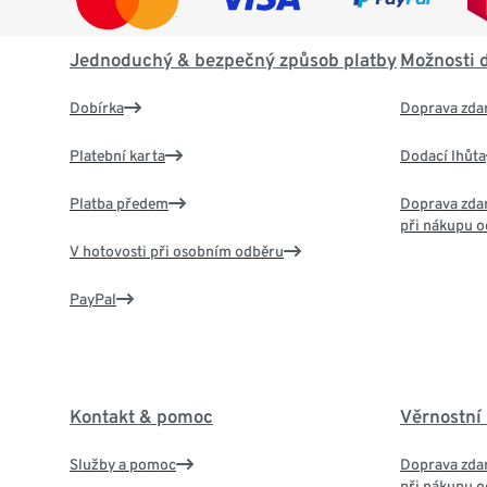
Jednoduchý & bezpečný způsob platby
Možnosti 
Dobírka
Doprava zda
Platební karta
Dodací lhůta
Platba předem
Doprava zdar
při nákupu o
V hotovosti při osobním odběru
PayPal
Kontakt & pomoc
Věrnostní
Služby a pomoc
Doprava zdar
při nákupu o