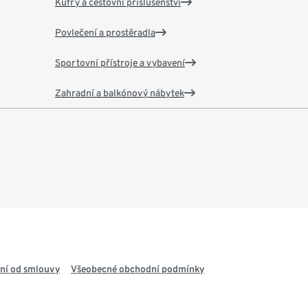
Kufry a cestovní příslušenství
Povlečení a prostěradla
Sportovní přístroje a vybavení
Zahradní a balkónový nábytek
ní od smlouvy
Všeobecné obchodní podmínky