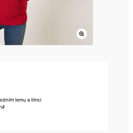
odním lemu a límci
aně
 RWS, certifikováno prostřednictvím CU 809415