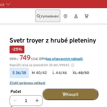
kce
Vyhledávání
Svetr troyer z hrubé pleteniny
-25%
749
999
vč. DPH
bez přepravních nákladů
Kč
Kč
Nejnižší cena za posledních 30 dní:
999
Kč
S 36/38
M 40/42
L 44/46
XL 48/50
Zjistit správnou velikost
Počet
Koupit