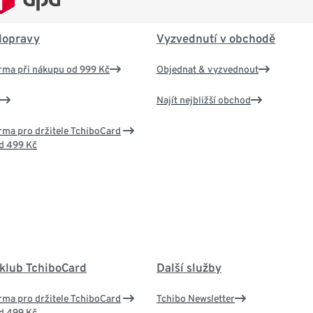
dopravy
Vyzvednutí v obchodě
rma při nákupu od 999 Kč
Objednat & vyzvednout
Najít nejbližší obchod
ma pro držitele TchiboCard
d 499 Kč
 klub TchiboCard
Další služby
ma pro držitele TchiboCard
Tchibo Newsletter
d 499 Kč