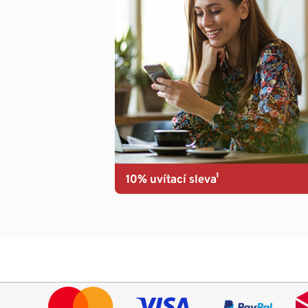
10% uvítací sleva¹