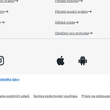
ní prádlo
Pánské hodinky
oty
Pánské spodní prádlo
v
Dětská móda
Oblečení pro miminka
gram
appleinc
android
latného kávy
ana osobních údajů
Správa poskytování souhlasu
Právo na odstoupe