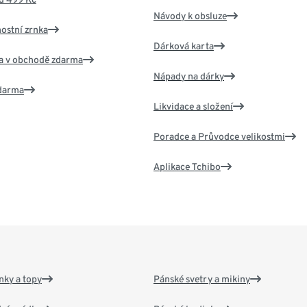
Návody k obsluze
nostní zrnka
Dárková karta
va v obchodě zdarma
Nápady na dárky
zdarma
Likvidace a složení
Poradce a Průvodce velikostmi
Aplikace Tchibo
nky a topy
Pánské svetry a mikiny