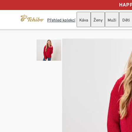
HAPP
Přehled kolekcí
Káva
Ženy
Muži
Děti