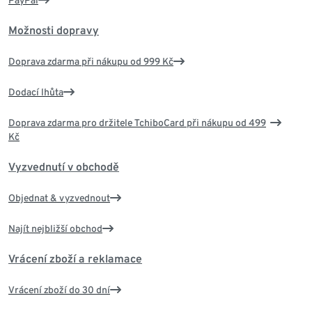
PayPal
Možnosti dopravy
Doprava zdarma při nákupu od 999 Kč
Dodací lhůta
Doprava zdarma pro držitele TchiboCard při nákupu od 499
Kč
Vyzvednutí v obchodě
Objednat & vyzvednout
Najít nejbližší obchod
Vrácení zboží a reklamace
Vrácení zboží do 30 dní