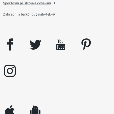
Sportovní přístroje a vybavení
Zahradní a balkónový nábytek
facebook
twitter
youtube
pinterest
instagram
appleinc
android