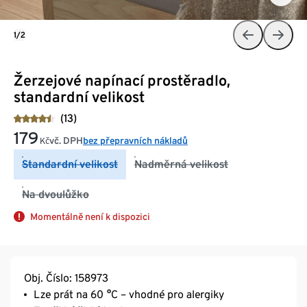
1/2
Žerzejové napínací prostěradlo,
standardní velikost
(13)
179
vč. DPH
bez přepravních nákladů
Kč
Standardní velikost
Nadměrná velikost
Na dvoulůžko
Momentálně není k dispozici
Obj. Číslo: 158973
Lze prát na 60 °C – vhodné pro alergiky