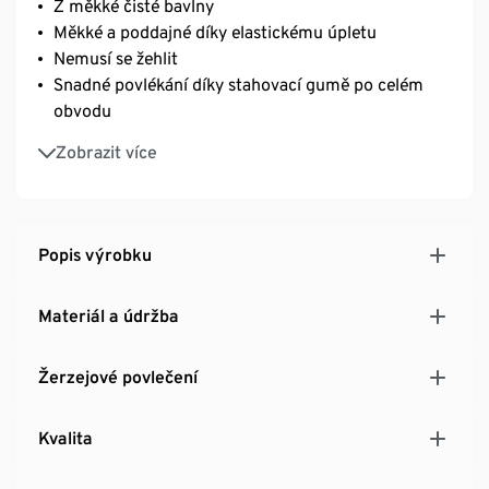
Z měkké čisté bavlny
Měkké a poddajné díky elastickému úpletu
Nemusí se žehlit
Snadné povlékání díky stahovací gumě po celém
obvodu
Vhodné na matrace s výškou do 25 cm
Zobrazit více
Popis výrobku
Materiál a údržba
Žerzejové povlečení
Kvalita