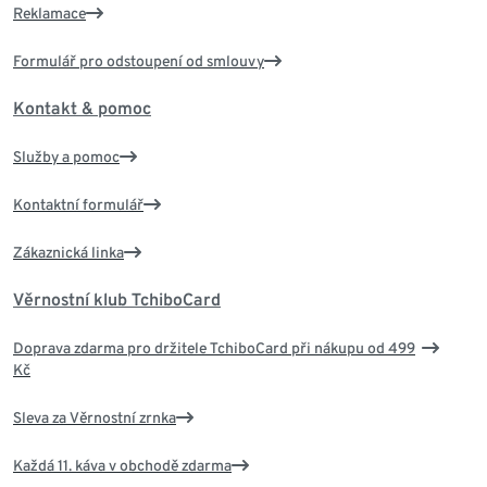
Reklamace
Formulář pro odstoupení od smlouvy
Kontakt & pomoc
Služby a pomoc
Kontaktní formulář
Zákaznická linka
Věrnostní klub TchiboCard
Doprava zdarma pro držitele TchiboCard při nákupu od 499
Kč
Sleva za Věrnostní zrnka
Každá 11. káva v obchodě zdarma